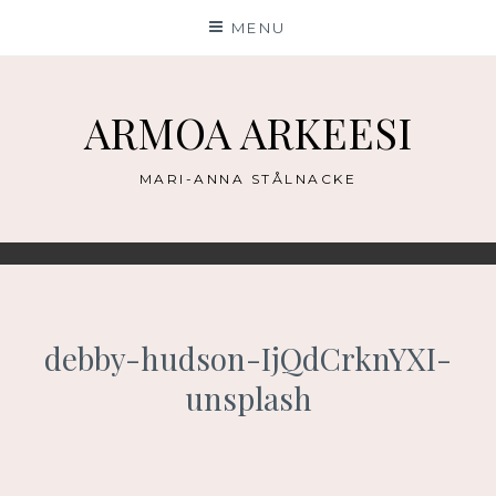
Skip
MENU
to
content
ARMOA ARKEESI
MARI-ANNA STÅLNACKE
debby-hudson-IjQdCrknYXI-
unsplash