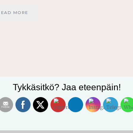
KÄYTTÄKÄÄMME
READ MORE
AIKAMME
HYVIN
Tykkäsitkö? Jaa eteenpäin!