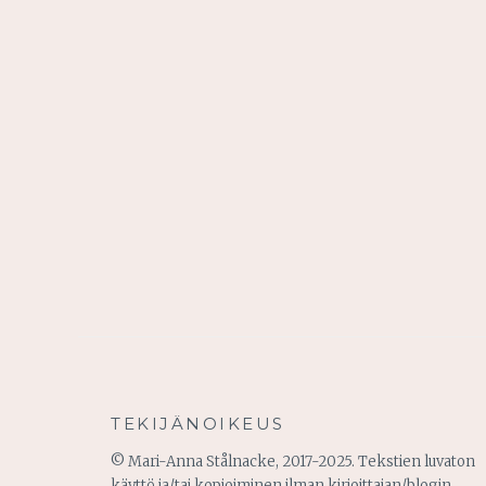
TEKIJÄNOIKEUS
© Mari-Anna Stålnacke, 2017-2025. Tekstien luvaton
käyttö ja/tai kopioiminen ilman kirjoittajan/blogin