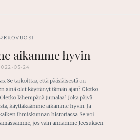
IRKKOVUOSI
—
me aikamme hyvin
2022-05-24
as. Se tarkoittaa, että pääsiäisestä on
ten sinä olet käyttänyt tämän ajan? Oletko
letko lähempänä Jumalaa? Joka päivä
sta, käyttäkäämme aikamme hyvin. Ja
kaiken ihmiskunnan historiassa. Se voi
lämässämme, jos vain annamme Jeesuksen