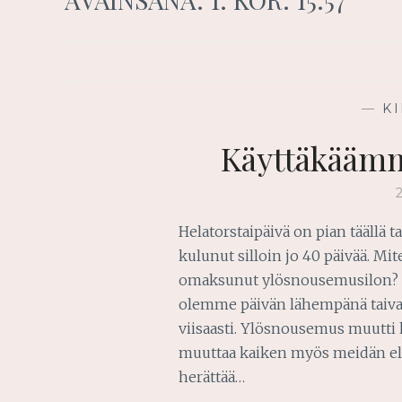
—
K
Käyttäkääm
Helatorstaipäivä on pian täällä ta
kulunut silloin jo 40 päivää. Mi
omaksunut ylösnousemusilon? O
olemme päivän lähempänä taiva
viisaasti. Ylösnousemus muutti 
muuttaa kaiken myös meidän e
herättää…