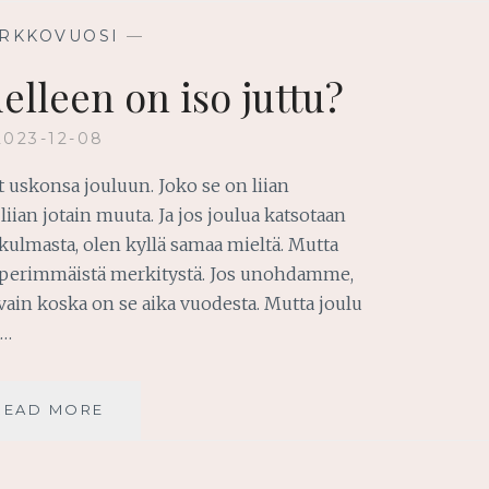
IRKKOVUOSI
—
elleen on iso juttu?
2023-12-08
 uskonsa jouluun. Joko se on liian
 liian jotain muuta. Ja jos joulua katsotaan
kulmasta, olen kyllä samaa mieltä. Mutta
n perimmäistä merkitystä. Jos unohdamme,
ain koska on se aika vuodesta. Mutta joulu
t…
MIKSI
READ MORE
JOULU
EDELLEEN
ON