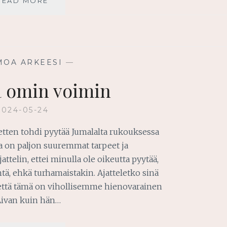
VAHVISTU
READ MORE
ARMOSTA!
MOA ARKEESI
—
tä omin voimin
2024-05-24
, etten tohdi pyytää Jumalalta rukouksessa
la on paljon suuremmat tarpeet ja
ttelin, ettei minulla ole oikeutta pyytää,
ntä, ehkä turhamaistakin. Ajatteletko sinä
että tämä on vihollisemme hienovarainen
 Aivan kuin hän…