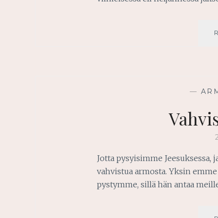
—
AR
Vahvi
Jotta pysyisimme Jeesuksessa, j
vahvistua armosta. Yksin emme j
pystymme, sillä hän antaa meil