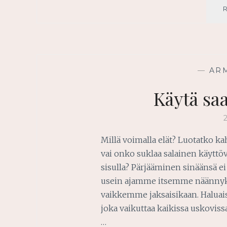
—
AR
Käytä sa
Millä voimalla elät? Luotatko k
vai onko suklaa salainen käyttöv
sisulla? Pärjääminen sinäänsä ei 
usein ajamme itsemme näännyk
vaikkemme jaksaisikaan. Haluaisi
joka vaikuttaa kaikissa uskoviss
…