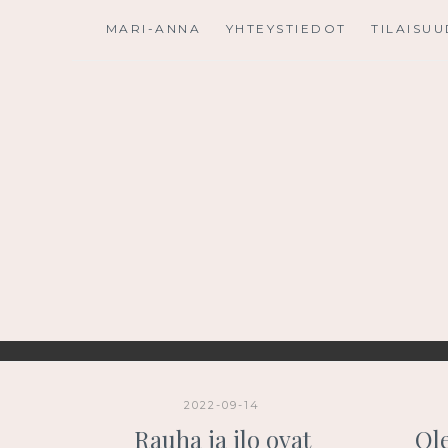
Skip
MARI-ANNA
YHTEYSTIEDOT
TILAISU
to
content
2022-09-14
Rauha ja ilo ovat
Ol