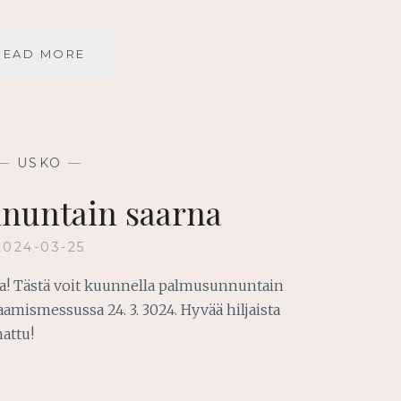
KÄYTÄ
READ MORE
SAAMAASI
VOIMAA!
—
USKO
—
nuntain saarna
2024-03-25
kaa! Tästä voit kuunnella palmusunnuntain
amismessussa 24. 3. 3024. Hyvää hiljaista
nattu!