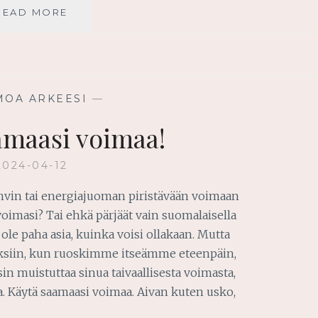
ÄLÄ
READ MORE
YRITÄ
OMIN
VOIMIN
MOA ARKEESI
—
amaasi voimaa!
2024-04-12
ahvin tai energiajuoman piristävään voimaan
oimasi? Tai ehkä pärjäät vain suomalaisella
ole paha asia, kuinka voisi ollakaan. Mutta
siin, kun ruoskimme itseämme eteenpäin,
n muistuttaa sinua taivaallisesta voimasta,
a. Käytä saamaasi voimaa. Aivan kuten usko,