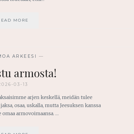
USKO
READ MORE
TAI
ÄLÄ!
-
MINIKURSSI
JA
MOA ARKEESI
—
SEN
VIDEOT
stu armosta!
2026-03-13
aksaisimme arjen keskellä, meidän tulee
aksa, osaa, uskalla, mutta Jeesuksen kanssa
le omaa armovoimaansa. …