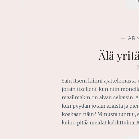
—
AR
Älä yri
Sain itseni kiinni ajattelemasta
jotain itselleni, kun niin monel
maailmakin on aivan sekaisin. Aja
kun pyydän jotain arkista ja pie
koskaan näin? Minusta tuntuu, 
keino pitää meidät kahlittuina.