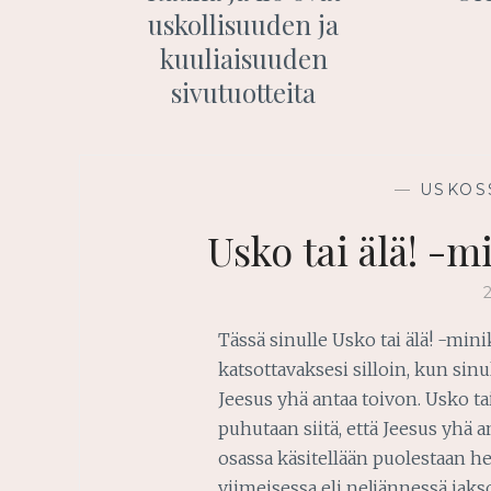
uskollisuuden ja
kuuliaisuuden
sivutuotteita
—
USKOS
Usko tai älä! -m
Tässä sinulle Usko tai älä! -mini
katsottavaksesi silloin, kun sin
Jeesus yhä antaa toivon. Usko tai
puhutaan siitä, että Jeesus yhä
osassa käsitellään puolestaan he
viimeisessa eli neljännessä jaks