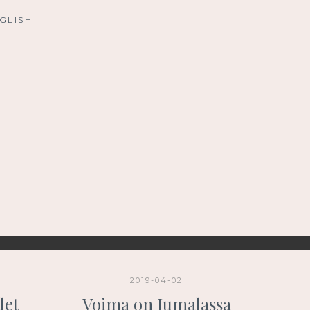
GLISH
2019-04-02
det
Voima on Jumalassa