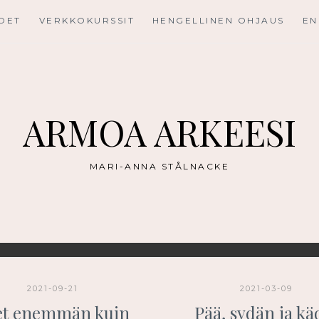
UDET
VERKKOKURSSIT
HENGELLINEN OHJAUS
EN
ARMOA ARKEESI
MARI-ANNA STÅLNACKE
2021-09-21
2021-03-09
et enemmän kuin
Pää, sydän ja kä