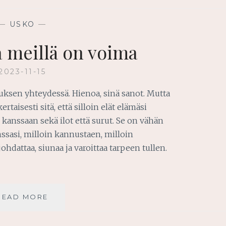
ISO
JUTTU?
—
USKO
—
a meillä on voima
2023-11-15
uksen yhteydessä. Hienoa, sinä sanot. Mutta
rtaisesti sitä, että silloin elät elämäsi
kanssaan sekä ilot että surut. Se on vähän
nssasi, milloin kannustaen, milloin
johdattaa, siunaa ja varoittaa tarpeen tullen.
JEESUKSESSA
READ MORE
MEILLÄ
ON