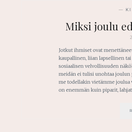
—
K
Miksi joulu ed
Jotkut ihmiset ovat menettäneet
kaupallinen, liian lapsellinen tai
sosiaalisen velvollisuuden näkö
meidän ei tulisi unohtaa joulu
me todellakin vietämme joulua v
on enemmän kuin piparit, lahja