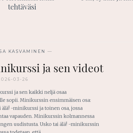
tehtäväsi
SA KASVAMINEN
—
inikurssi ja sen videot
2026-03-26
kurssi ja sen kaikki neljä osaa
ulle sopii. Minikurssin ensimmäisen osa:
 älä! -minikurssi ja toinen osa, jossa
 antaa vapauden. Minikurssin kolmannessa
ngen uudistusta. Usko tai älä! -minikurssin
ossa todetaan, että…