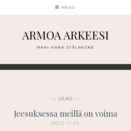
Skip
MENU
to
content
ARMOA ARKEESI
MARI-ANNA STÅLNACKE
—
USKO
—
Jeesuksessa meillä on voima
2023-11-15