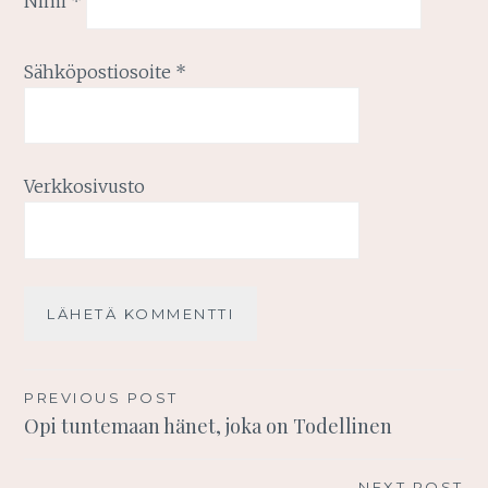
Nimi
*
Sähköpostiosoite
*
Verkkosivusto
Artikkelien
PREVIOUS POST
Opi tuntemaan hänet, joka on Todellinen
selaus
NEXT POST