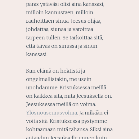
paras ystäväsi olisi aina kanssasi,
milloin kannustaen, milloin
rauhoittaen sinua. Jeesus ohjaa,
johdattaa, siunaa ja varoittaa
tarpeen tullen. Se tarkoittaa sitä,
että taivas on sinussa ja sinun
kanssasi.
Kun elämä on hektistä ja
ongelmallistakin, me usein
unohdamme: Kristuksessa meillä
on kaikkea sitä, mitä Jeesuksella on.
Jeesuksessa meillä on voima.
Ylösnousemusvoima
. Ja mikään ei
voita sitä. Kristuksessa pystymme
kohtaamaan mitä tahansa. Siksi aina
antaudun Jeesukselle ennen kuin