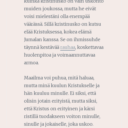
kuinka kristinusko on vain uskonto
muiden joukossa, mutta he eivät
voisi mielestäni olla enempää
väärässä. Sillä kristinusko on kutsu
elää Kristuksessa, kokea elämä
Jumalan kanssa. Se on ihmissuhde
täynnä kestävää
rauhaa
, koskettavaa
huolenpitoa ja voimaannuttavaa
armoa.
Maailma voi puhua, mitä haluaa,
mutta minä kuulun Kristukselle ja
hän kuuluu minulle. Ei siksi, että
olisin jotain erityistä, mutta siksi,
että Kristus on erityinen ja kärsi
ristillä tuodakseen voiton minulle,
sinulle ja jokaiselle, joka uskoo.