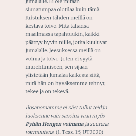
Jumalalle. Ei ole mitään
siunatumpaa olotilaa kuin tämä.
Kristuksen tähden meillä on
kestävä toivo. Mitä tahansa
maailmassa tapahtuukin, kaikki
päättyy hyvin niille, jotka kuuluvat
Jumalalle. Jeesuksessa meillä on
voima ja toivo. Joten ei syytä
murehtimiseen, sen sijaan
ylistetään Jumalaa kaikesta siitä,
mitä hän on hyväksemme tehnyt,
tekee ja on tekevä.
Ilosanomamme ei näet tullut teidän
luoksenne vain sanoina vaan myös
Pyhän Hengen voimana
ja suurena
varmuutena.
(1. Tess. 1:5, UT2020)