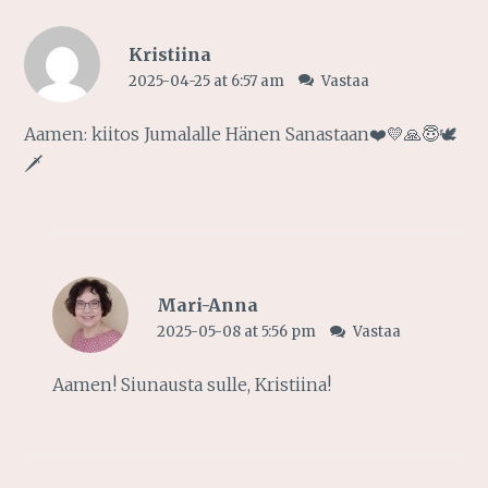
Kristiina
2025-04-25 at 6:57 am
Vastaa
Aamen: kiitos Jumalalle Hänen Sanastaan❤️💛🙏😇🕊️
🗡️
Mari-Anna
2025-05-08 at 5:56 pm
Vastaa
Aamen! Siunausta sulle, Kristiina!