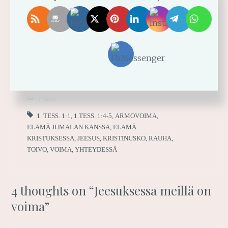
2023-11-15
MARI-ANNA
USKO
1. TESS. 1:1
,
1.TESS. 1:4-5
,
ARMOVOIMA
,
ELÄMÄ JUMALAN KANSSA
,
ELÄMÄ
KRISTUKSESSA
,
JEESUS
,
KRISTINUSKO
,
RAUHA
,
TOIVO
,
VOIMA
,
YHTEYDESSÄ
4 thoughts on “
Jeesuksessa meillä on
voima
”