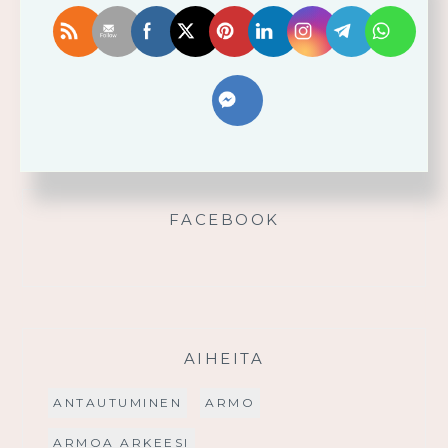
Älä yritä omin voimin
Käytä saamaasi voimaa!
Palmusunnuntain saarna
FACEBOOK
AIHEITA
ANTAUTUMINEN
ARMO
ARMOA ARKEESI