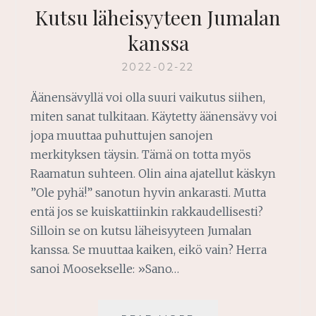
Kutsu läheisyyteen Jumalan
kanssa
2022-02-22
Äänensävyllä voi olla suuri vaikutus siihen,
miten sanat tulkitaan. Käytetty äänensävy voi
jopa muuttaa puhuttujen sanojen
merkityksen täysin. Tämä on totta myös
Raamatun suhteen. Olin aina ajatellut käskyn
”Ole pyhä!” sanotun hyvin ankarasti. Mutta
entä jos se kuiskattiinkin rakkaudellisesti?
Silloin se on kutsu läheisyyteen Jumalan
kanssa. Se muuttaa kaiken, eikö vain? Herra
sanoi Moosekselle: »Sano…