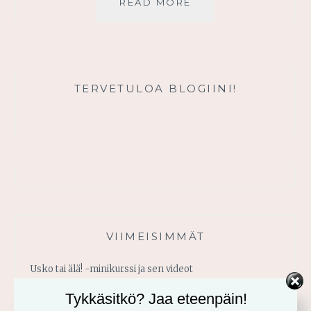
KUTSU
READ MORE
LÄHEISYYTEEN
JUMALAN
KANSSA
TERVETULOA BLOGIINI!
VIIMEISIMMÄT
Usko tai älä! -minikurssi ja sen videot
Tykkäsitkö? Jaa eteenpäin!
Vahvistu armosta!