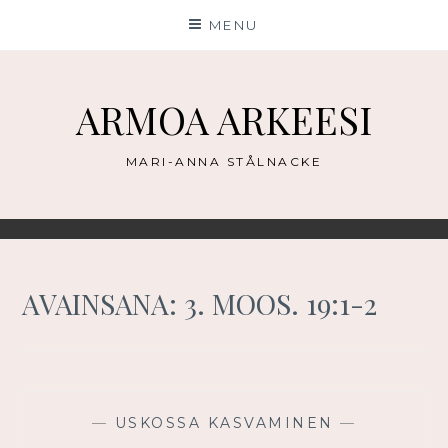
Skip
MENU
to
content
ARMOA ARKEESI
MARI-ANNA STÅLNACKE
AVAINSANA:
3. MOOS. 19:1-2
—
USKOSSA KASVAMINEN
—