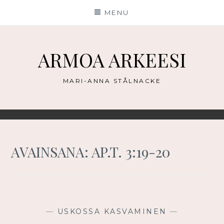
Skip
MENU
to
content
ARMOA ARKEESI
MARI-ANNA STÅLNACKE
AVAINSANA:
AP.T. 3:19-20
—
USKOSSA KASVAMINEN
—