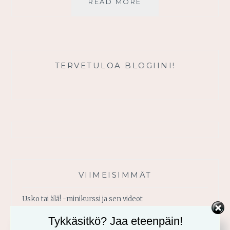
VASTAANOTA
READ MORE
JEESUS
RIEMULLA
JA
SUURELLA
ILOLLA
TERVETULOA BLOGIINI!
VIIMEISIMMÄT
Usko tai älä! -minikurssi ja sen videot
Tykkäsitkö? Jaa eteenpäin!
Vahvistu armosta!