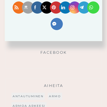
Älä yritä omin voimin
Käytä saamaasi voimaa!
Palmusunnuntain saarna
FACEBOOK
AIHEITA
ANTAUTUMINEN
ARMO
ARMOA ARKEESI