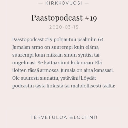
—
KIRKKOVUOSI
—
Paastopodcast #19
2020-03-15
Paastopodcast #19 pohjautuu psalmiin 63.
Jumalan armo on suurempi kuin elämä,
suurempi kuin mikään sinun syntisi tai
ongelmasi. Se kattaa sinut kokonaan. Elä
iloiten tässä armossa. Jumala on aina kanssasi.
Ole suuresti siunattu, ystäväni! Löydät
podcastin tästä linkistä tai mahdollisesti täältä:
TERVETULOA BLOGIINI!