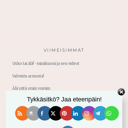
VIIMEISIMMÄT
Usko tai älä! -minikurssi ja sen videot
Vahvistu armosta!
Älä yritä omin voimin
Tykkäsitkö? Jaa eteenpäin!
Käytä saamaasi voimaa!
Palmusunnuntain saarna