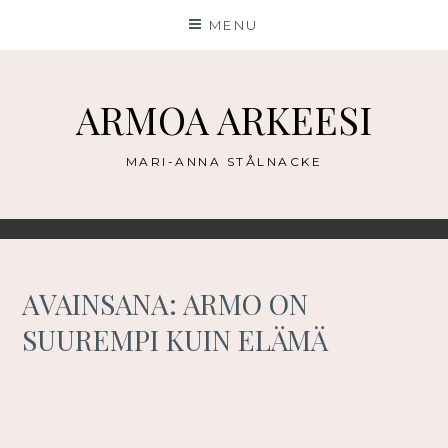
Skip
MENU
to
content
ARMOA ARKEESI
MARI-ANNA STÅLNACKE
AVAINSANA:
ARMO ON
SUUREMPI KUIN ELÄMÄ