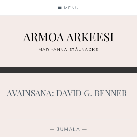
Skip
MENU
to
content
ARMOA ARKEESI
MARI-ANNA STÅLNACKE
AVAINSANA:
DAVID G. BENNER
—
JUMALA
—