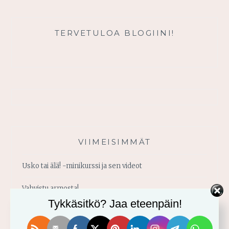
TERVETULOA BLOGIINI!
VIIMEISIMMÄT
Usko tai älä! -minikurssi ja sen videot
Vahvistu armosta!
Tykkäsitkö? Jaa eteenpäin!
Älä yritä omin voimin