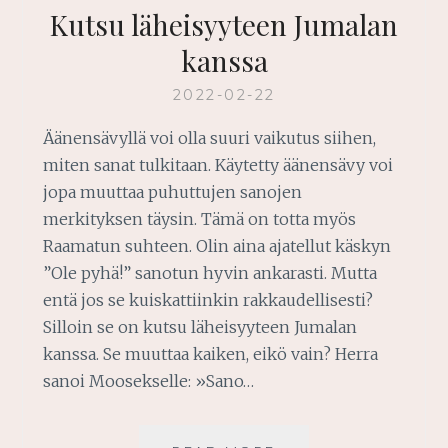
Kutsu läheisyyteen Jumalan
kanssa
2022-02-22
Äänensävyllä voi olla suuri vaikutus siihen,
miten sanat tulkitaan. Käytetty äänensävy voi
jopa muuttaa puhuttujen sanojen
merkityksen täysin. Tämä on totta myös
Raamatun suhteen. Olin aina ajatellut käskyn
”Ole pyhä!” sanotun hyvin ankarasti. Mutta
entä jos se kuiskattiinkin rakkaudellisesti?
Silloin se on kutsu läheisyyteen Jumalan
kanssa. Se muuttaa kaiken, eikö vain? Herra
sanoi Moosekselle: »Sano…