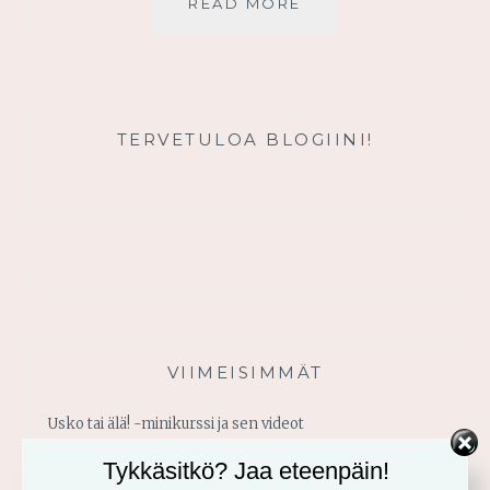
KUTSU
READ MORE
LÄHEISYYTEEN
JUMALAN
KANSSA
TERVETULOA BLOGIINI!
VIIMEISIMMÄT
Usko tai älä! -minikurssi ja sen videot
Tykkäsitkö? Jaa eteenpäin!
Vahvistu armosta!