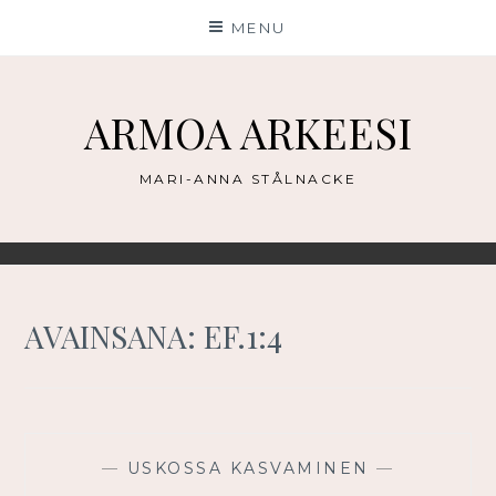
Skip
MENU
to
content
ARMOA ARKEESI
MARI-ANNA STÅLNACKE
AVAINSANA:
EF.1:4
—
USKOSSA KASVAMINEN
—