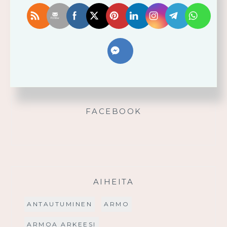
Älä yritä omin voimin
Käytä saamaasi voimaa!
Palmusunnuntain saarna
FACEBOOK
AIHEITA
ANTAUTUMINEN
ARMO
ARMOA ARKEESI