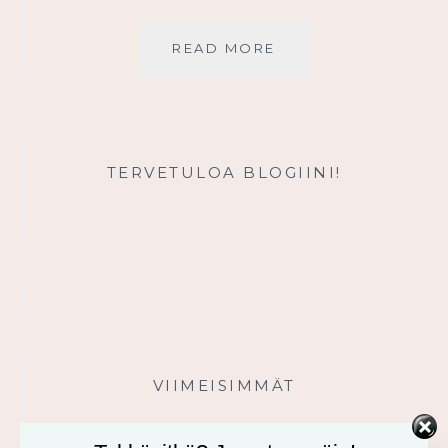
JEESUKSEN
READ MORE
TIE
TERVETULOA BLOGIINI!
VIIMEISIMMÄT
Usko tai älä! -minikurssi ja sen videot