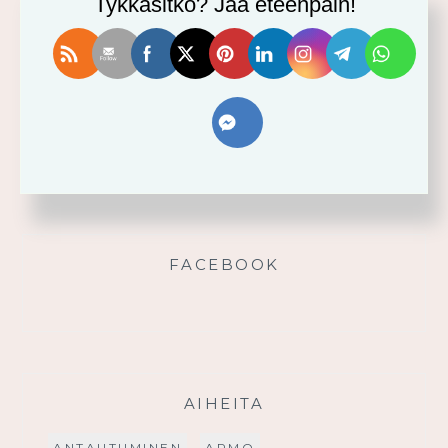
Tykkäsitkö? Jaa eteenpäin!
Vahvistu armosta!
Älä yritä omin voimin
Käytä saamaasi voimaa!
Palmusunnuntain saarna
FACEBOOK
AIHEITA
ANTAUTUMINEN
ARMO