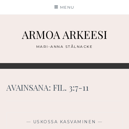
Skip
MENU
to
content
ARMOA ARKEESI
MARI-ANNA STÅLNACKE
AVAINSANA:
FIL. 3:7-11
—
USKOSSA KASVAMINEN
—