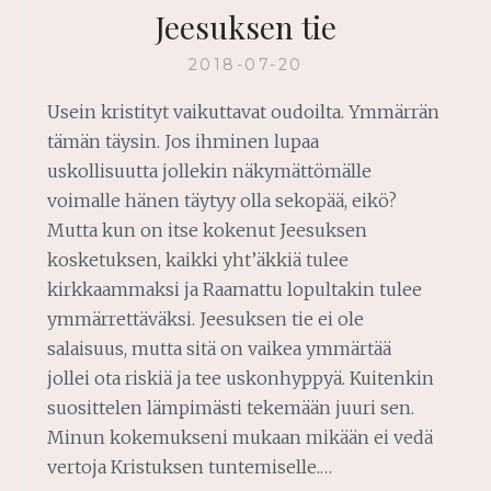
Jeesuksen tie
2018-07-20
Usein kristityt vaikuttavat oudoilta. Ymmärrän
tämän täysin. Jos ihminen lupaa
uskollisuutta jollekin näkymättömälle
voimalle hänen täytyy olla sekopää, eikö?
Mutta kun on itse kokenut Jeesuksen
kosketuksen, kaikki yht’äkkiä tulee
kirkkaammaksi ja Raamattu lopultakin tulee
ymmärrettäväksi. Jeesuksen tie ei ole
salaisuus, mutta sitä on vaikea ymmärtää
jollei ota riskiä ja tee uskonhyppyä. Kuitenkin
suosittelen lämpimästi tekemään juuri sen.
Minun kokemukseni mukaan mikään ei vedä
vertoja Kristuksen tuntemiselle.…