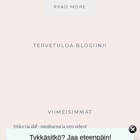
TYHJYYDESTÄ
READ MORE
TÄYTEYTEEN
TERVETULOA BLOGIINI!
VIIMEISIMMÄT
Usko tai älä! -minikurssi ja sen videot
Tykkäsitkö? Jaa eteenpäin!