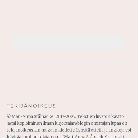
TEKIJÄNOIKEUS
© Mari-Anna Stålnacke, 2017-2025. Tekstien luvaton käyttö
ja/tai kopioiminen ilman kirjoittajan/blogin omistajan lupaa on
tekijänoikeuslain mukaan kielletty. Lyhyitä otteita ja linkkejä voi
käyttää kunhan tekijän nimi (Mari-Anna Stålnacke) ja linkki