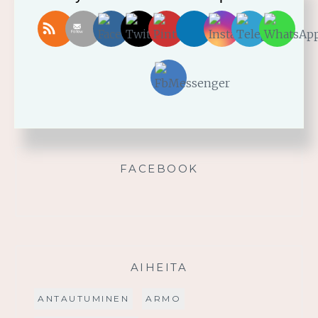
Vahvistu armosta!
Älä yritä omin voimin
Käytä saamaasi voimaa!
Palmusunnuntain saarna
FACEBOOK
AIHEITA
ANTAUTUMINEN
ARMO