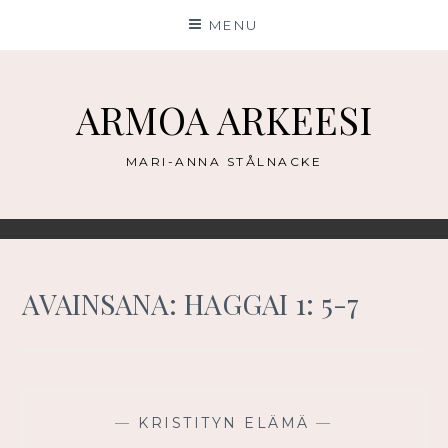
Skip
MENU
to
content
ARMOA ARKEESI
MARI-ANNA STÅLNACKE
AVAINSANA:
HAGGAI 1: 5-7
—
KRISTITYN ELÄMÄ
—