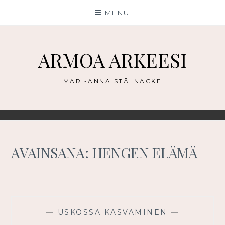
Skip
MENU
to
content
ARMOA ARKEESI
MARI-ANNA STÅLNACKE
AVAINSANA:
HENGEN ELÄMÄ
—
USKOSSA KASVAMINEN
—