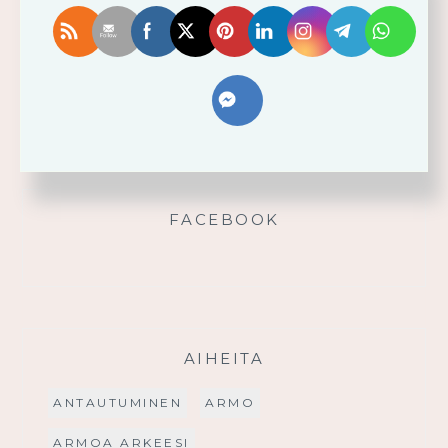
Älä yritä omin voimin
Käytä saamaasi voimaa!
Palmusunnuntain saarna
FACEBOOK
AIHEITA
ANTAUTUMINEN
ARMO
ARMOA ARKEESI