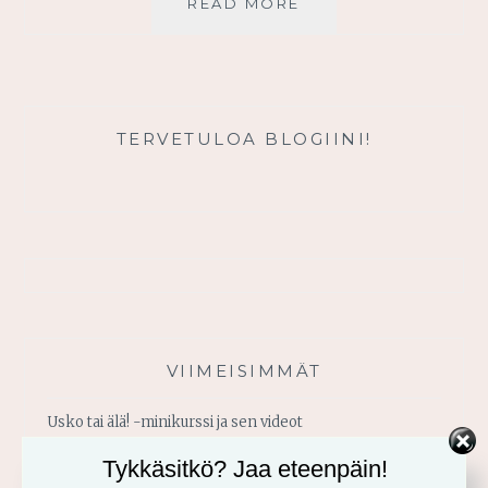
ANNA
READ MORE
ARMON
TÄYTTÄÄ
SYDÄMESI
ILOLLA
TERVETULOA BLOGIINI!
VIIMEISIMMÄT
Usko tai älä! -minikurssi ja sen videot
Tykkäsitkö? Jaa eteenpäin!
Vahvistu armosta!