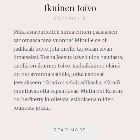
Ikuinen toivo
2022-04-19
Mikä asia puhutteli sinua eniten pääsiäisen
sanomassa tänä vuonna? Minulle se oli
radikaali toivo, jota meille tarjotaan aivan
ilmaiseksi. Koska Jeesus käveli ulos haudasta,
meillä on ikuinen toivo. Iankaikkinen elämä
on nyt avoinna kaikille, jotka uskovat
Jeesukseen. Tämä on sekä radikaalia, elämää
muuttavaa että vapauttavaa. Mutta nyt Kristus
on herätetty kuolleista, esikoisena niiden
joukosta jotka…
IKUINEN
READ MORE
TOIVO