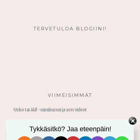
TERVETULOA BLOGIINI!
VIIMEISIMMÄT
Usko tai älä! -minikurssi ja sen videot
Vahvistu armosta!
Tykkäsitkö? Jaa eteenpäin!
Älä yritä omin voimin