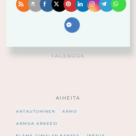
Käytä saamaasi voimaa!
Palmusunnuntain saarna
FACEBOOK
AIHEITA
ANTAUTUMINEN
ARMO
ARMOA ARKEESI
ELÄMÄ JUMALAN KANSSA
JEESUS