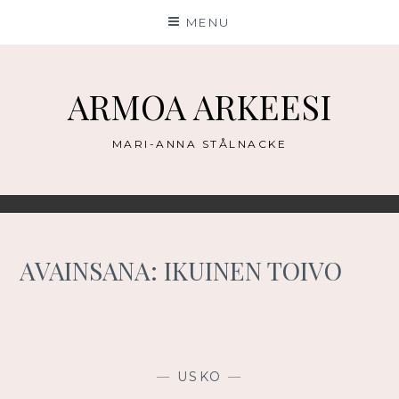
Skip
MENU
to
content
ARMOA ARKEESI
MARI-ANNA STÅLNACKE
AVAINSANA:
IKUINEN TOIVO
—
USKO
—