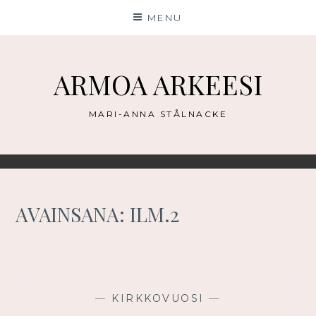
Skip
MENU
to
content
ARMOA ARKEESI
MARI-ANNA STÅLNACKE
AVAINSANA:
ILM.2
—
KIRKKOVUOSI
—