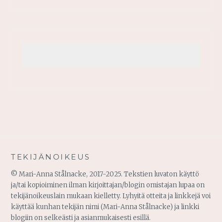
TEKIJÄNOIKEUS
© Mari-Anna Stålnacke, 2017-2025. Tekstien luvaton käyttö
ja/tai kopioiminen ilman kirjoittajan/blogin omistajan lupaa on
tekijänoikeuslain mukaan kielletty. Lyhyitä otteita ja linkkejä voi
käyttää kunhan tekijän nimi (Mari-Anna Stålnacke) ja linkki
blogiin on selkeästi ja asianmukaisesti esillä.