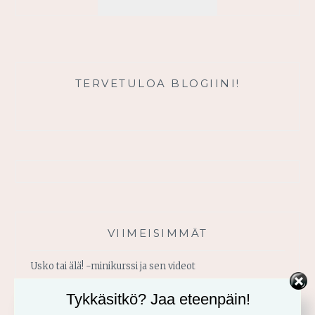
#30
TERVETULOA BLOGIINI!
VIIMEISIMMÄT
Usko tai älä! -minikurssi ja sen videot
Tykkäsitkö? Jaa eteenpäin!
Vahvistu armosta!