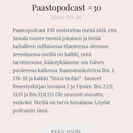
Paastopodcast #30
2020-03-26
Paastopodcast #30 muistuttaa meitä siitä, että
Jumala tuntee meistä jokaisen ja tietää
tarkalleen millaisessa tilanteessa olemme.
Jeesuksessa meillä on kaikki, mitä
tarvitsemme, kääntykäämme siis hänen
puoleensa kaikessa. Raamatunkohtina Ilm. 1:
17b-18 ja kaikki ”Minä tiedän” -lauseet
Ilmestyskirjan luvuista 2 ja 3 (esim. Ilm.2:2,9,
13,19 ja Ilm.3:1,8,15). Ole suuresti siunattu,
ystäväni. Meillä on turva Jumalassa. Löydät
podcastin tästä…
PAASTOPODCAST
READ MORE