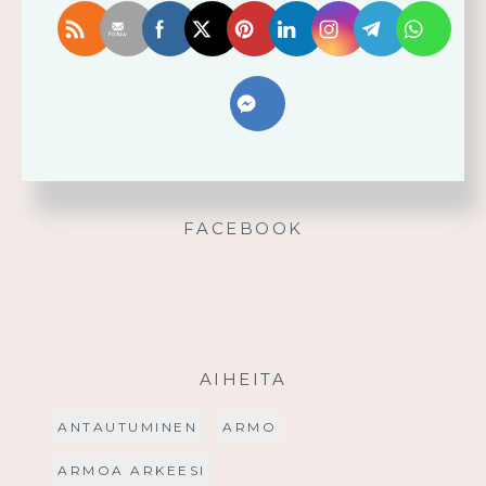
Älä yritä omin voimin
Käytä saamaasi voimaa!
Palmusunnuntain saarna
FACEBOOK
AIHEITA
ANTAUTUMINEN
ARMO
ARMOA ARKEESI