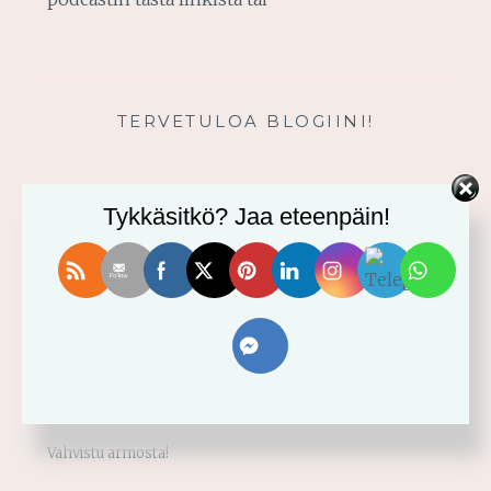
TERVETULOA BLOGIINI!
Tykkäsitkö? Jaa eteenpäin!
VIIMEISIMMÄT
Usko tai älä! -minikurssi ja sen videot
Vahvistu armosta!