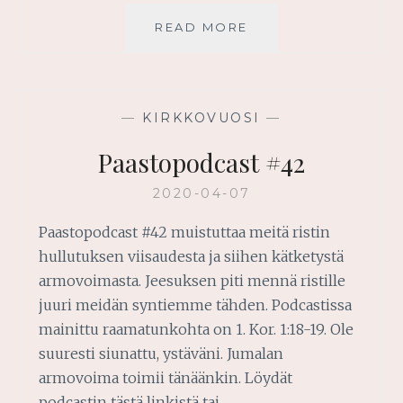
UHRAUTUVA
READ MORE
RAKKAUS
—
KIRKKOVUOSI
—
Paastopodcast #42
2020-04-07
Paastopodcast #42 muistuttaa meitä ristin
hullutuksen viisaudesta ja siihen kätketystä
armovoimasta. Jeesuksen piti mennä ristille
juuri meidän syntiemme tähden. Podcastissa
mainittu raamatunkohta on 1. Kor. 1:18-19. Ole
suuresti siunattu, ystäväni. Jumalan
armovoima toimii tänäänkin. Löydät
podcastin tästä linkistä tai