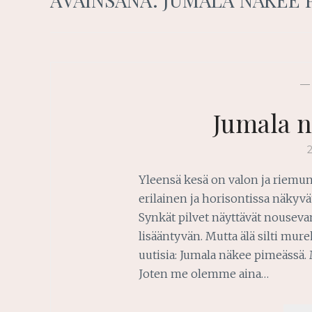
Jumala n
Yleensä kesä on valon ja riemun
erilainen ja horisontissa näkyvä
Synkät pilvet näyttävät nousev
lisääntyvän. Mutta älä silti mure
uutisia: Jumala näkee pimeässä.
Joten me olemme aina…