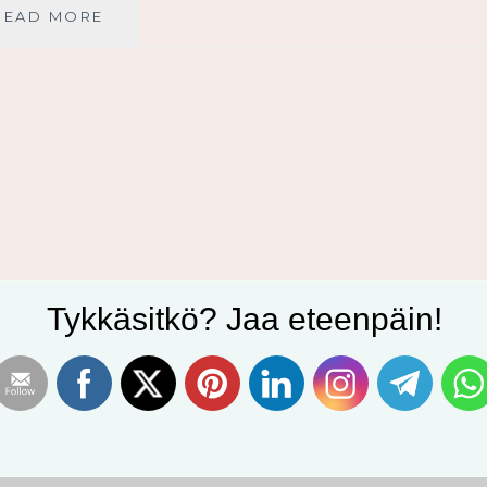
JUMALA
READ MORE
NÄKEE
PIMEÄSSÄ
Tykkäsitkö? Jaa eteenpäin!