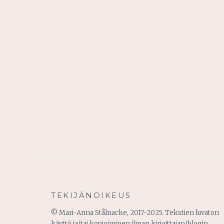
TEKIJÄNOIKEUS
© Mari-Anna Stålnacke, 2017-2025. Tekstien luvaton
käyttö ja/tai kopioiminen ilman kirjoittajan/blogin