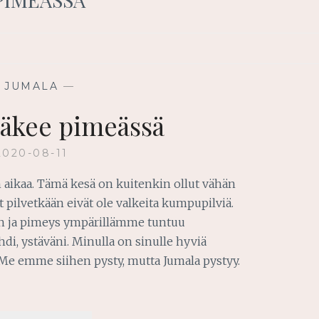
—
JUMALA
—
äkee pimeässä
2020-08-11
 aikaa. Tämä kesä on kuitenkin ollut vähän
t pilvetkään eivät ole valkeita kumpupilviä.
an ja pimeys ympärillämme tuntuu
hdi, ystäväni. Minulla on sinulle hyviä
 Me emme siihen pysty, mutta Jumala pystyy.