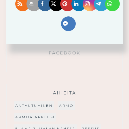
Käytä saamaasi voimaa!
Palmusunnuntain saarna
FACEBOOK
AIHEITA
ANTAUTUMINEN
ARMO
ARMOA ARKEESI
ELÄMÄ JUMALAN KANSSA
JEESUS