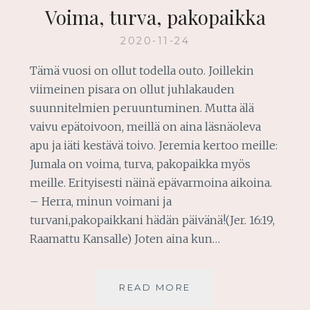
Voima, turva, pakopaikka
2020-11-24
Tämä vuosi on ollut todella outo. Joillekin
viimeinen pisara on ollut juhlakauden
suunnitelmien peruuntuminen. Mutta älä
vaivu epätoivoon, meillä on aina läsnäoleva
apu ja iäti kestävä toivo. Jeremia kertoo meille:
Jumala on voima, turva, pakopaikka myös
meille. Erityisesti näinä epävarmoina aikoina.
– Herra, minun voimani ja
turvani,pakopaikkani hädän päivänä!(Jer. 16:19,
Raamattu Kansalle) Joten aina kun…
VOIMA,
READ MORE
TURVA,