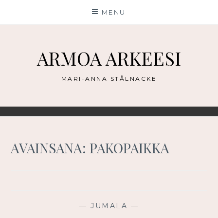
Skip
MENU
to
content
ARMOA ARKEESI
MARI-ANNA STÅLNACKE
AVAINSANA:
PAKOPAIKKA
—
JUMALA
—