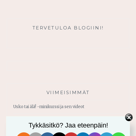
PAKOPAIKKA
TERVETULOA BLOGIINI!
VIIMEISIMMÄT
Usko tai älä! -minikurssi ja sen videot
Vahvistu armosta!
Tykkäsitkö? Jaa eteenpäin!
Älä yritä omin voimin