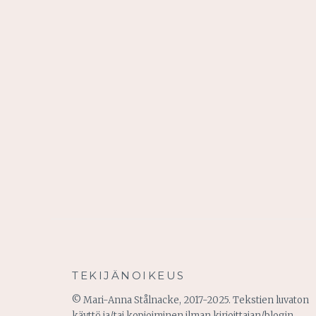
TEKIJÄNOIKEUS
© Mari-Anna Stålnacke, 2017-2025. Tekstien luvaton
käyttö ja/tai kopioiminen ilman kirjoittajan/blogin