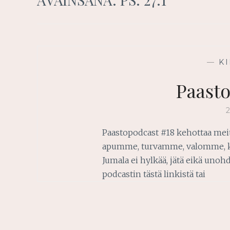
—
K
Paast
Paastopodcast #18 kehottaa meit
apumme, turvamme, valomme, kute
Jumala ei hylkää, jätä eikä unohd
podcastin tästä linkistä tai