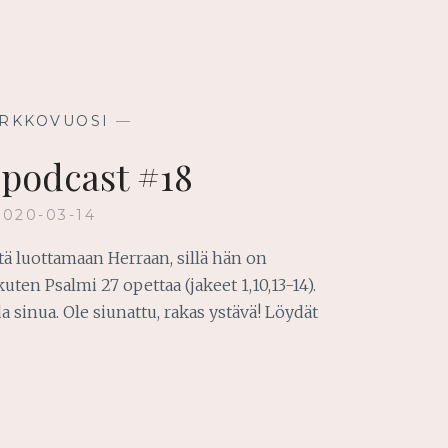
IRKKOVUOSI
—
opodcast #18
2020-03-14
ä luottamaan Herraan, sillä hän on
n Psalmi 27 opettaa (jakeet 1,10,13-14).
a sinua. Ole siunattu, rakas ystävä! Löydät