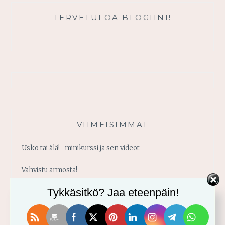
TERVETULOA BLOGIINI!
VIIMEISIMMÄT
Usko tai älä! -minikurssi ja sen videot
Vahvistu armosta!
Tykkäsitkö? Jaa eteenpäin!
Älä yritä omin voimin
Käytä saamaasi voimaa!