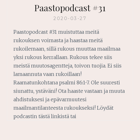
Paastopodcast #31
2020-03-27
Paastopodcast #31 muistuttaa meitä
rukouksen voimasta ja haastaa meitä
rukoilemaan, sillä rukous muuttaa maailmaa
yksi rukous kerrallaan. Rukous tekee siis
meistä muutosagentteja, toivon tuojia. Ei siis
lamaannuta vaan rukoillaan!
Raamatunkohtana psalmi 86:1-7. Ole suuresti
siunattu, ystäväni! Ota haaste vastaan ja muuta
ahdistuksesi ja epävarmuutesi
maailmantilanteesta rukoukseksi! Löydät
podcastin tästä linkistä tai