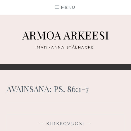
Skip
MENU
to
content
ARMOA ARKEESI
MARI-ANNA STÅLNACKE
AVAINSANA:
PS. 86:1-7
—
KIRKKOVUOSI
—