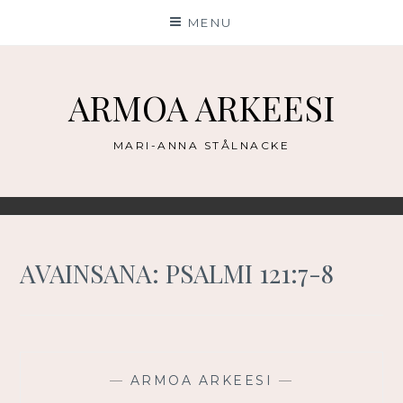
Skip
MENU
to
content
ARMOA ARKEESI
MARI-ANNA STÅLNACKE
AVAINSANA:
PSALMI 121:7-8
—
ARMOA ARKEESI
—