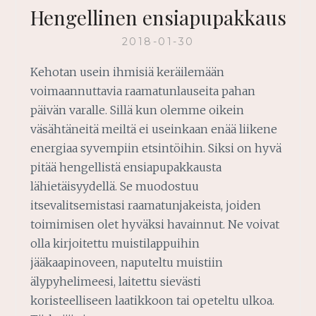
Hengellinen ensiapupakkaus
2018-01-30
Kehotan usein ihmisiä keräilemään
voimaannuttavia raamatunlauseita pahan
päivän varalle. Sillä kun olemme oikein
väsähtäneitä meiltä ei useinkaan enää liikene
energiaa syvempiin etsintöihin. Siksi on hyvä
pitää hengellistä ensiapupakkausta
lähietäisyydellä. Se muodostuu
itsevalitsemistasi raamatunjakeista, joiden
toimimisen olet hyväksi havainnut. Ne voivat
olla kirjoitettu muistilappuihin
jääkaapinoveen, naputeltu muistiin
älypyhelimeesi, laitettu sievästi
koristeelliseen laatikkoon tai opeteltu ulkoa.