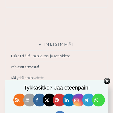
VIIMEISIMMÄT
Usko tai älä! -minikurssi ja sen videot
Vahvistu armosta!
Älä yritä omin voimin
Tykkäsitkö? Jaa eteenpäin!
Käytä saamaasi voimaa!
Palmusunnuntain saarna