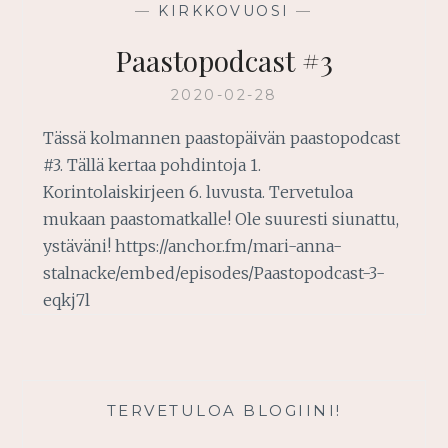
—
KIRKKOVUOSI
—
Paastopodcast #3
2020-02-28
Tässä kolmannen paastopäivän paastopodcast
#3. Tällä kertaa pohdintoja 1.
Korintolaiskirjeen 6. luvusta. Tervetuloa
mukaan paastomatkalle! Ole suuresti siunattu,
ystäväni! https://anchor.fm/mari-anna-
stalnacke/embed/episodes/Paastopodcast-3-
eqkj7l
TERVETULOA BLOGIINI!