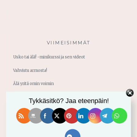
VIIMEISIMMÄT
Usko tai älä! -minikurssi ja sen videot
Vahvistu armosta!
Älä yritä omin voimin
Käytä saamaasi voimaa!
Tykkäsitkö? Jaa eteenpäin!
Palmusunnuntain saarna