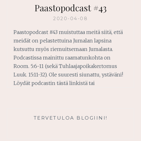
Paastopodcast #43
2020-04-08
Paastopodcast #43 muistuttaa meitä siitä, että
meidät on pelastettuina Jumalan lapsina
kutsuttu myös riemuitsemaan Jumalasta.
Podcastissa mainittu raamatunkohta on
Room. 5:6-11 (sekä Tuhlaajapoikakertomus
Luuk. 15:11-32). Ole suuresti siunattu, ystäväni!
Löydät podcastin tästä linkistä tai
TERVETULOA BLOGIINI!