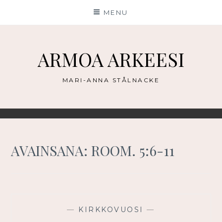
Skip
MENU
to
content
ARMOA ARKEESI
MARI-ANNA STÅLNACKE
AVAINSANA:
ROOM. 5:6-11
—
KIRKKOVUOSI
—