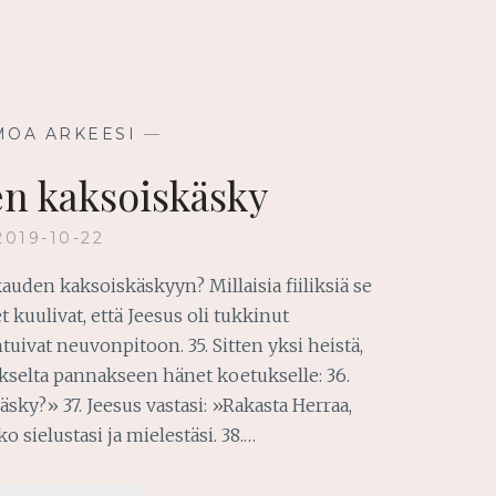
MOA ARKEESI
—
n kaksoiskäsky
2019-10-22
auden kaksoiskäskyyn? Millaisia fiiliksiä se
 kuulivat, että Jeesus oli tukkinut
uivat neuvonpitoon. 35. Sitten yksi heistä,
sukselta pannakseen hänet koetukselle: 36.
äsky?» 37. Jeesus vastasi: »Rakasta Herraa,
 sielustasi ja mielestäsi. 38.…