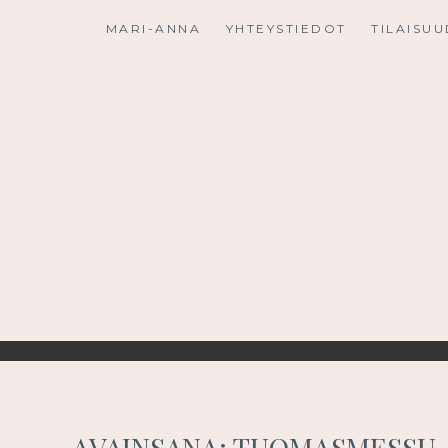
Skip
MARI-ANNA
YHTEYSTIEDOT
TILAISU
to
content
AVAINSANA:
TUOMASMESSU