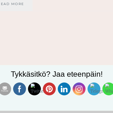
RAKKAUDEN
READ MORE
KAKSOISKÄSKY
Tykkäsitkö? Jaa eteenpäin!