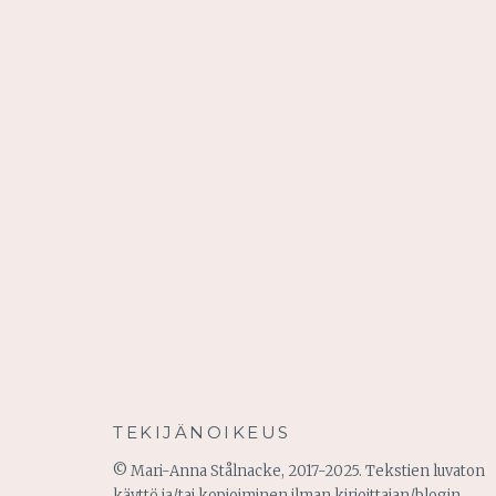
TEKIJÄNOIKEUS
© Mari-Anna Stålnacke, 2017-2025. Tekstien luvaton
käyttö ja/tai kopioiminen ilman kirjoittajan/blogin