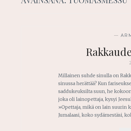
—
AR
Rakkaude
Millainen suhde sinulla on Rakk
sinussa herättää? Kun fariseukset
saddukeuksilta suun, he kokoont
joka oli lainopettaja, kysyi Jee
»Opettaja, mikä on lain suurin k
Jumalaasi, koko sydämestäsi, koko