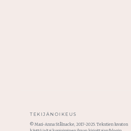
TEKIJÄNOIKEUS
© Mari-Anna Stålnacke, 2017-2025. Tekstien luvaton
käyttö ja/tai kopioiminen ilman kirjoittajan/blogin