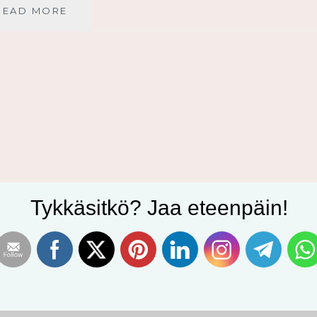
UUSI
READ MORE
ARMON
PÄIVÄ
Tykkäsitkö? Jaa eteenpäin!