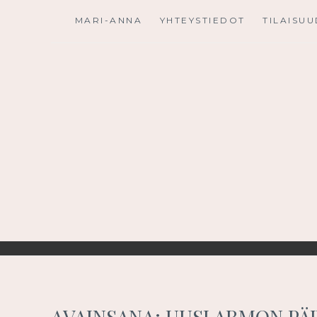
Skip
MARI-ANNA
YHTEYSTIEDOT
TILAISU
to
content
AVAINSANA:
UUSI ARMON PÄ