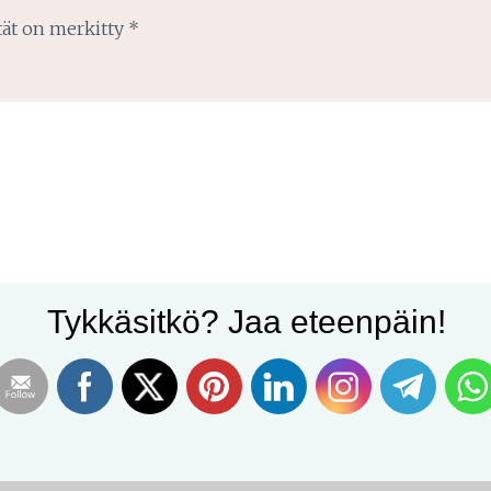
tät on merkitty
*
Tykkäsitkö? Jaa eteenpäin!