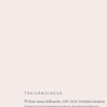
TEKIJÄNOIKEUS
© Mari-Anna Stålnacke, 2017-2025. Tekstien luvaton
käyttö ja/tai kopioiminen ilman kirjoittajan/blogin