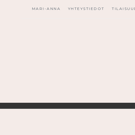
Skip
MARI-ANNA
YHTEYSTIEDOT
TILAISU
to
content