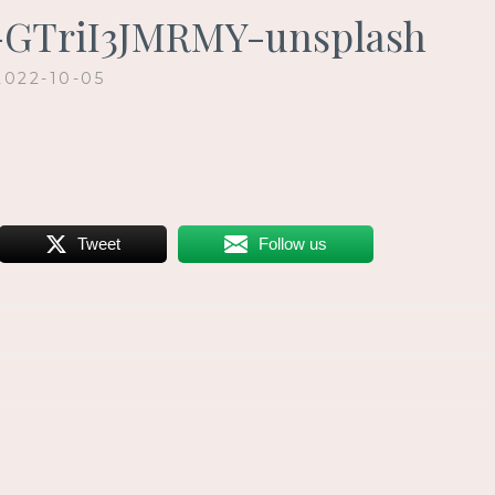
-GTriI3JMRMY-unsplash
2022-10-05
Tweet
Follow us