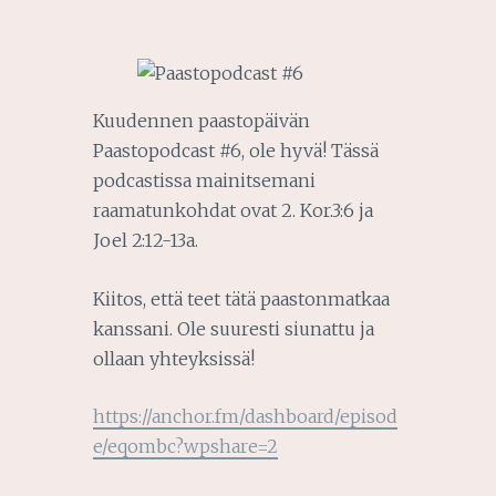
Kuudennen paastopäivän
Paastopodcast #6, ole hyvä! Tässä
podcastissa mainitsemani
raamatunkohdat ovat 2. Kor.3:6 ja
Joel 2:12-13a.
Kiitos, että teet tätä paastonmatkaa
kanssani. Ole suuresti siunattu ja
ollaan yhteyksissä!
https://anchor.fm/dashboard/episod
e/eqombc?wpshare=2