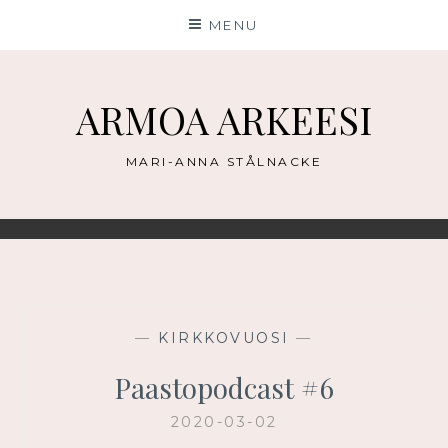
Skip
MENU
to
content
ARMOA ARKEESI
MARI-ANNA STÅLNACKE
—
KIRKKOVUOSI
—
Paastopodcast #6
2020-03-02