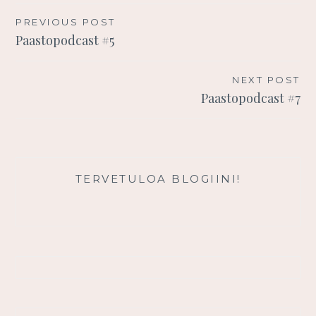
Artikkelien
PREVIOUS POST
Paastopodcast #5
selaus
NEXT POST
Paastopodcast #7
TERVETULOA BLOGIINI!