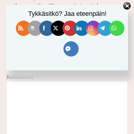
on ihanaa vaeltaa. Ole suuresti siunattu!
Tykkäsitkö? Jaa eteenpäin!
Vastaa
Sähköpostiosoitettasi ei julkaista.
Pakolliset kentät
on merkitty
*
Kommentti
*