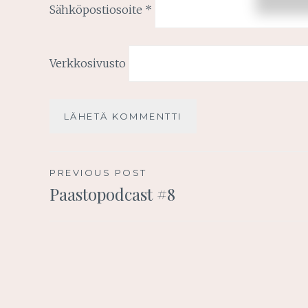
Sähköpostiosoite
*
Verkkosivusto
Artikkelien
PREVIOUS POST
Paastopodcast #8
selaus