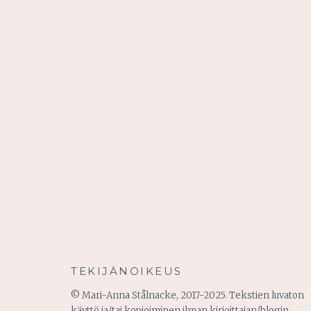
TEKIJÄNOIKEUS
© Mari-Anna Stålnacke, 2017-2025. Tekstien luvaton
käyttö ja/tai kopioiminen ilman kirjoittajan/blogin