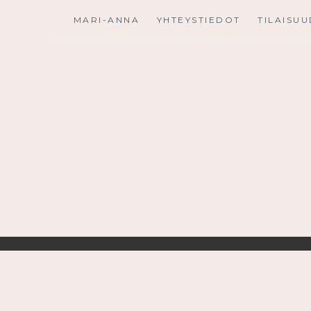
Skip
MARI-ANNA
YHTEYSTIEDOT
TILAISU
to
content