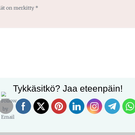
tät on merkitty
*
Tykkäsitkö? Jaa eteenpäin!