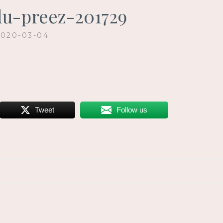
-du-preez-201729
2020-03-04
Tweet
Follow us