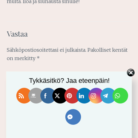
muita. Iloa ja siunausta sinulle!
Vastaa
Sähköpostiosoitettasi ei julkaista.
Pakolliset kentät
on merkitty
*
Kommentti
*
Tykkäsitkö? Jaa eteenpäin!