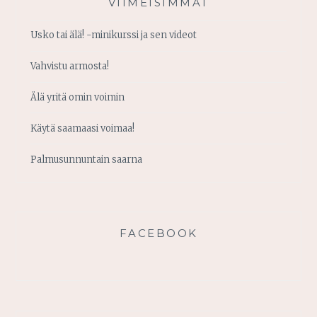
VIIMEISIMMÄT
Usko tai älä! -minikurssi ja sen videot
Vahvistu armosta!
Älä yritä omin voimin
Käytä saamaasi voimaa!
Palmusunnuntain saarna
FACEBOOK