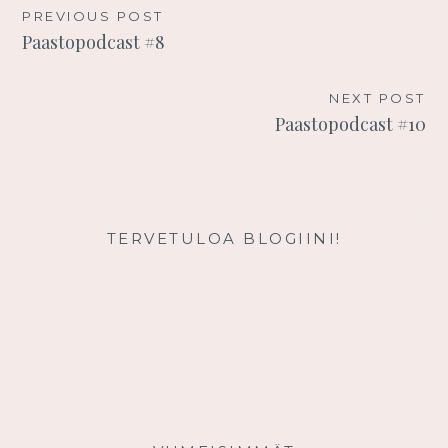
Artikkelien
PREVIOUS POST
Paastopodcast #8
selaus
NEXT POST
Paastopodcast #10
TERVETULOA BLOGIINI!