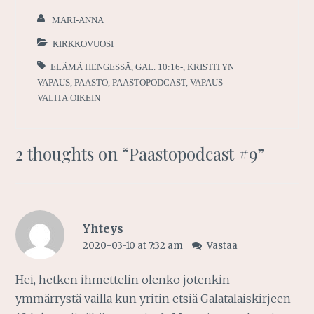
MARI-ANNA
KIRKKOVUOSI
ELÄMÄ HENGESSÄ
,
GAL. 10:16-
,
KRISTITYN
VAPAUS
,
PAASTO
,
PAASTOPODCAST
,
VAPAUS
VALITA OIKEIN
2 thoughts on “
Paastopodcast #9
”
Yhteys
2020-03-10 at 7:32 am
Vastaa
Hei, hetken ihmettelin olenko jotenkin
ymmärrystä vailla kun yritin etsiä Galatalaiskirjeen