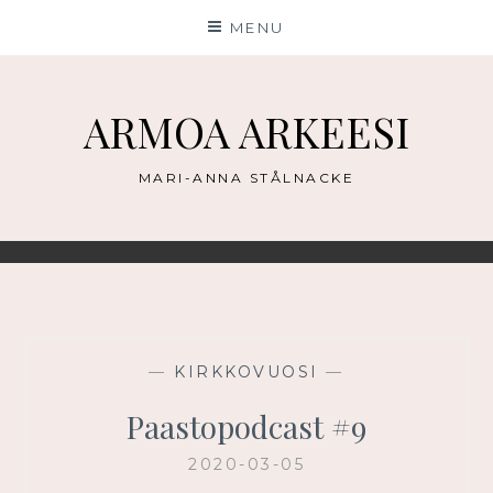
Skip
MENU
to
content
ARMOA ARKEESI
MARI-ANNA STÅLNACKE
—
KIRKKOVUOSI
—
Paastopodcast #9
2020-03-05