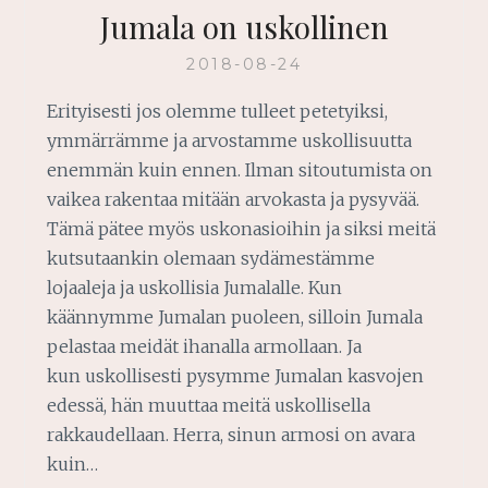
Jumala on uskollinen
2018-08-24
Erityisesti jos olemme tulleet petetyiksi,
ymmärrämme ja arvostamme uskollisuutta
enemmän kuin ennen. Ilman sitoutumista on
vaikea rakentaa mitään arvokasta ja pysyvää.
Tämä pätee myös uskonasioihin ja siksi meitä
kutsutaankin olemaan sydämestämme
lojaaleja ja uskollisia Jumalalle. Kun
käännymme Jumalan puoleen, silloin Jumala
pelastaa meidät ihanalla armollaan. Ja
kun uskollisesti pysymme Jumalan kasvojen
edessä, hän muuttaa meitä uskollisella
rakkaudellaan. Herra, sinun armosi on avara
kuin…