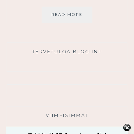
JUMALA
READ MORE
ON
USKOLLINEN
TERVETULOA BLOGIINI!
VIIMEISIMMÄT
Usko tai älä! -minikurssi ja sen videot