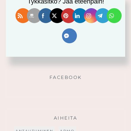
Tykkäsitkö? Jaa eteenpäin!
Vahvistu armosta!
Älä yritä omin voimin
Käytä saamaasi voimaa!
Palmusunnuntain saarna
FACEBOOK
AIHEITA
ANTAUTUMINEN
ARMO