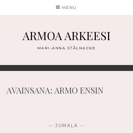
Skip
MENU
to
content
ARMOA ARKEESI
MARI-ANNA STÅLNACKE
AVAINSANA:
ARMO ENSIN
—
JUMALA
—