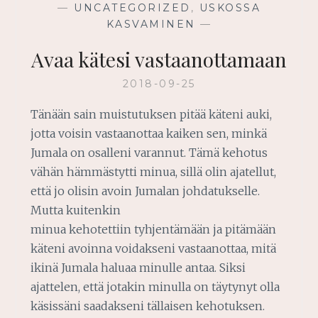
—
UNCATEGORIZED
,
USKOSSA
KASVAMINEN
—
Avaa kätesi vastaanottamaan
2018-09-25
Tänään sain muistutuksen pitää käteni auki,
jotta voisin vastaanottaa kaiken sen, minkä
Jumala on osalleni varannut. Tämä kehotus
vähän hämmästytti minua, sillä olin ajatellut,
että jo olisin avoin Jumalan johdatukselle.
Mutta kuitenkin
minua kehotettiin tyhjentämään ja pitämään
käteni avoinna voidakseni vastaanottaa, mitä
ikinä Jumala haluaa minulle antaa. Siksi
ajattelen, että jotakin minulla on täytynyt olla
käsissäni saadakseni tällaisen kehotuksen.