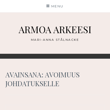
Skip
MENU
to
content
ARMOA ARKEESI
MARI-ANNA STÅLNACKE
AVAINSANA:
AVOIMUUS
JOHDATUKSELLE