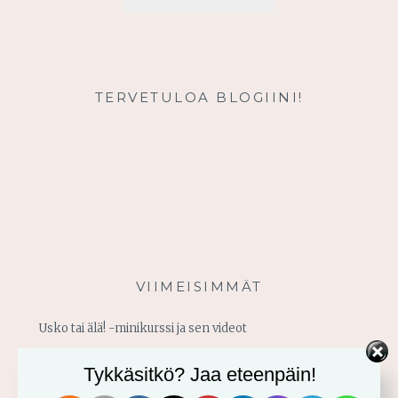
ON
TÄYTETTY
SINUA
VARTEN
–
TERVETULOA BLOGIINI!
MUTTA
EI
SINUSSA
VIIMEISIMMÄT
Usko tai älä! -minikurssi ja sen videot
Vahvistu armosta!
Tykkäsitkö? Jaa eteenpäin!