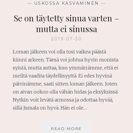
—
USKOSSA KASVAMINEN
—
Se on täytetty sinua varten –
mutta ei sinussa
2019-07-30
Loman jälkeen voi olla tosi vaikea päästä
kiinni arkeen. Tämä voi johtua hyvin monista
syistä, mutta auttaa, kun ymmärrämme, että ei
meiltä vaadita täydellisyyttä. Ei edes hyvinä
päivinämme, saati sitten loman jälkeen. Joten
on aivan ookoo olla vähän hidas ja eksyksissä.
Nytkin voit levätä armossa ja odottaa hyvää,
sillä Jumala on hyvä. Hän ei ole…
SE
READ MORE