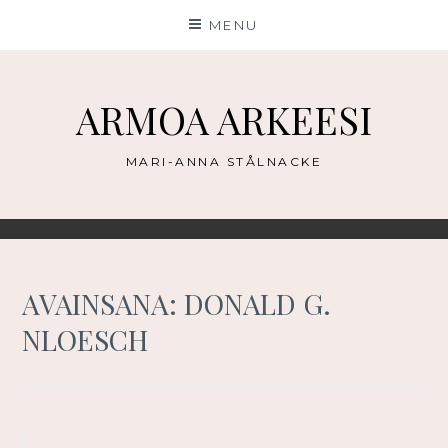
Skip
MENU
to
content
ARMOA ARKEESI
MARI-ANNA STÅLNACKE
AVAINSANA:
DONALD G.
NLOESCH