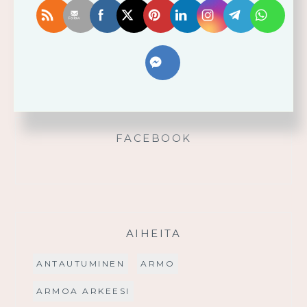
Älä yritä omin voimin
Käytä saamaasi voimaa!
Palmusunnuntain saarna
FACEBOOK
AIHEITA
ANTAUTUMINEN
ARMO
ARMOA ARKEESI