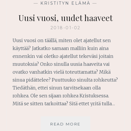
—
KRISTITYN ELÄMÄ
—
Uusi vuosi, uudet haaveet
2018-01-02
Uusi vuosi on täällä, miten olet ajatellut sen
käyttää? Jatkatko samaan malliin kuin aina
ennenkin vai oletko ajatellut tekeväsi joitain
muutoksia? Onko sinulla uusia haaveita vai
ovatko vanhatkin vielä toteuttamatta? Mikä
sinua pidättelee? Puuttuuko sinulta rohkeutta?
Tiedäthän, ettei sinun tarvitsekaan olla
rohkea. Ole sen sijaan rohkea Kristuksessa.
Mitä se sitten tarkoittaa? Sitä ettet yritä tulla…
UUSI
READ MORE
VUOSI,