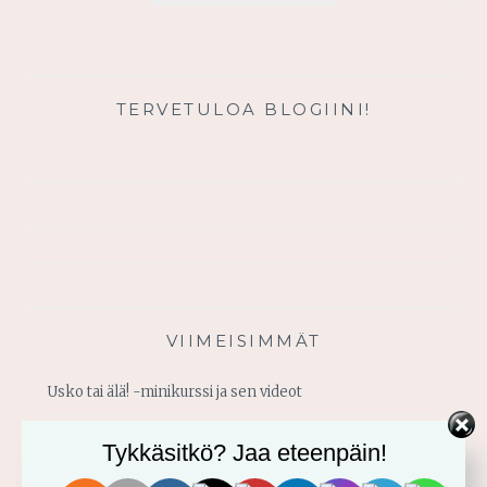
UUDET
HAAVEET
TERVETULOA BLOGIINI!
VIIMEISIMMÄT
Usko tai älä! -minikurssi ja sen videot
Vahvistu armosta!
Tykkäsitkö? Jaa eteenpäin!
Älä yritä omin voimin