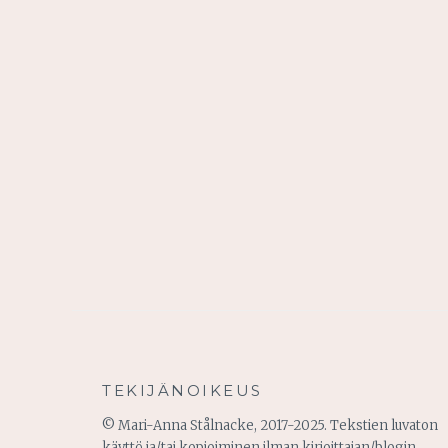
TEKIJÄNOIKEUS
© Mari-Anna Stålnacke, 2017-2025. Tekstien luvaton
käyttö ja/tai kopioiminen ilman kirjoittajan/blogin