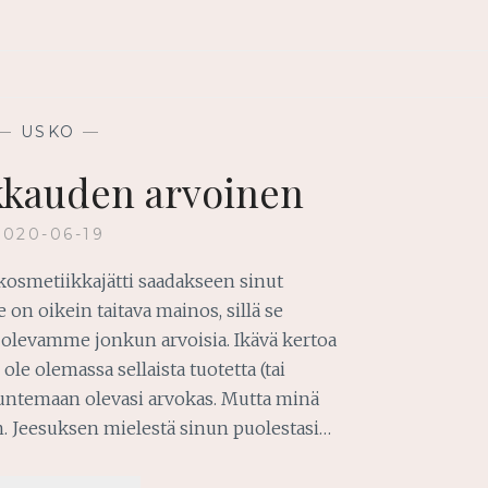
—
USKO
—
kkauden arvoinen
2020-06-19
kosmetiikkajätti saadakseen sinut
 on oikein taitava mainos, sillä se
olevamme jonkun arvoisia. Ikävä kertoa
ole olemassa sellaista tuotetta (tai
 tuntemaan olevasi arvokas. Mutta minä
n. Jeesuksen mielestä sinun puolestasi…