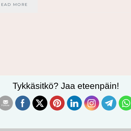
JUMALAN
READ MORE
RAKKAUDEN
ARVOINEN
Tykkäsitkö? Jaa eteenpäin!