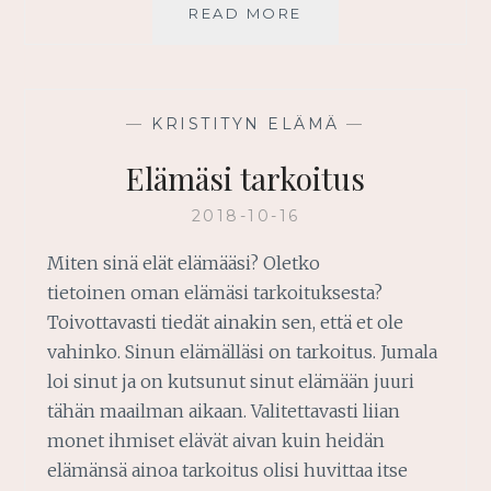
KUINKA
READ MORE
OLLA
TUHLAAMATTA
ELÄMÄÄNSÄ
—
KRISTITYN ELÄMÄ
—
Elämäsi tarkoitus
2018-10-16
Miten sinä elät elämääsi? Oletko
tietoinen oman elämäsi tarkoituksesta?
Toivottavasti tiedät ainakin sen, että et ole
vahinko. Sinun elämälläsi on tarkoitus. Jumala
loi sinut ja on kutsunut sinut elämään juuri
tähän maailman aikaan. Valitettavasti liian
monet ihmiset elävät aivan kuin heidän
elämänsä ainoa tarkoitus olisi huvittaa itse