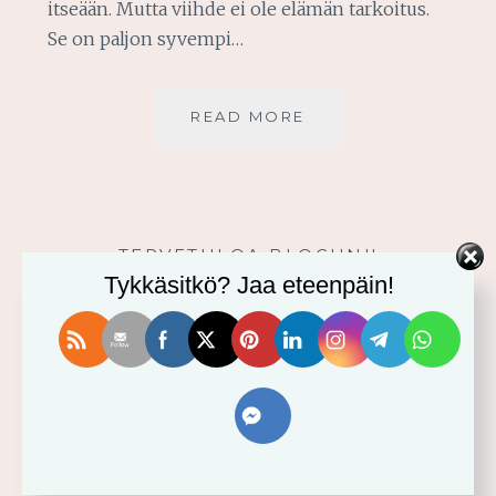
itseään. Mutta viihde ei ole elämän tarkoitus.
Se on paljon syvempi…
ELÄMÄSI
READ MORE
TARKOITUS
TERVETULOA BLOGIINI!
Tykkäsitkö? Jaa eteenpäin!
VIIMEISIMMÄT