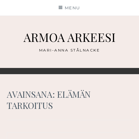
Skip
MENU
to
content
ARMOA ARKEESI
MARI-ANNA STÅLNACKE
AVAINSANA:
ELÄMÄN
TARKOITUS