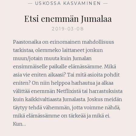
—
USKOSSA KASVAMINEN
—
Etsi enemmän Jumalaa
2019-03-08
Paastonaika on erinomainen mahdollisuus
tarkistaa, olemmeko laittaneet jonkun
muun/jotain muuta kuin Jumalan
ensimmäiselle paikalle elämässämme. Mikä
asia vie eniten aikaasi? Tai mitä asioita pohdit
eniten? On niin helppoa harhautua ja alkaa
välittää enemmän Netflixistä tai harrastuksista
kuin kaikkivaltiaasta Jumalasta. Joskus meidän
täytyy tehdä vähemmän, jotta voimme nähdä,
mikä elämässämme on tärkeää ja mikä ei.
Kun…