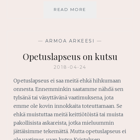
ETSI
READ MORE
ENEMMÄN
JUMALAA
—
ARMOA ARKEESI
—
Opetuslapseus on kutsu
2018-04-24
Opetuslapseus ei saa meitä ehkä hihkumaan
onnesta. Ennemminkin saatamme nähdä sen
tylsänä tai väsyttävänä vaatimuksena, jota
emme ole kovin innokkaita toteuttamaan. Se
ehkä muistuttaa meitä keittiötöistä tai muista
pakollisista askareista, jotka mieluummin
jättäisimme tekemättä. Mutta opetuslapseus ei
ole vaatimus, vaan kutsu Kristuksen