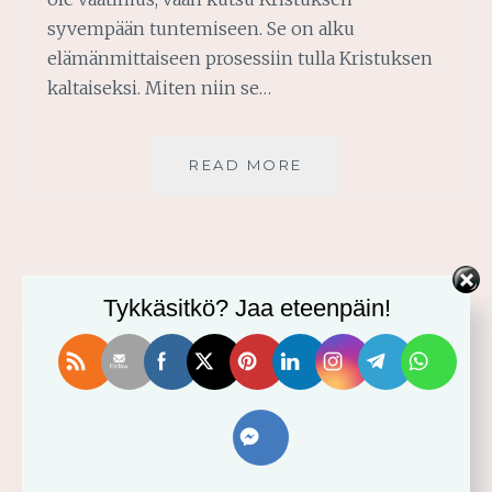
syvempään tuntemiseen. Se on alku
elämänmittaiseen prosessiin tulla Kristuksen
kaltaiseksi. Miten niin se…
OPETUSLAPSEUS
READ MORE
ON
KUTSU
TERVETULOA BLOGIINI!
Tykkäsitkö? Jaa eteenpäin!