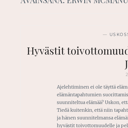
—
USKOS
Hyvästit toivottomuude
Ajelehtiminen ei ole täyttä eläm
elämäntapahtumien suorittamista.
suunniteltua elämää? Uskon, ett
Tiedä kuitenkin, että niin tapa
ja hänen suunnitelmansa elämäm
hyvästit toivottomuudelle ja pel