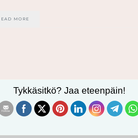
HYVÄSTIT
READ MORE
TOIVOTTOMUUDELLE
JA
PELOLLE
–
TERVETULOA,
JEESUS!
Tykkäsitkö? Jaa eteenpäin!