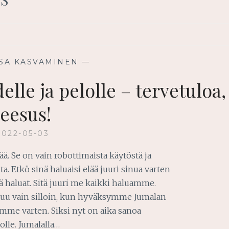
SA KASVAMINEN
—
lle ja pelolle – tervetuloa,
Jeesus!
2022-05-03
ää. Se on vain robottimaista käytöstä ja
 Etkö sinä haluaisi elää juuri sinua varten
ä haluat. Sitä juuri me kaikki haluamme.
htuu vain silloin, kun hyväksymme Jumalan
me varten. Siksi nyt on aika sanoa
olle. Jumalalla…