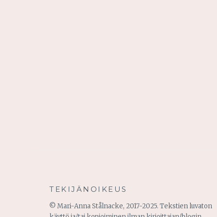
TEKIJÄNOIKEUS
© Mari-Anna Stålnacke, 2017-2025. Tekstien luvaton
käyttö ja/tai kopioiminen ilman kirjoittajan/blogin