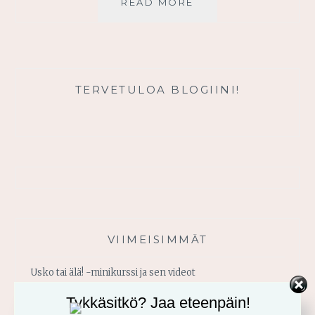
ELÄMÄSI
READ MORE
TARKOITUS
TERVETULOA BLOGIINI!
VIIMEISIMMÄT
Usko tai älä! -minikurssi ja sen videot
Tykkäsitkö? Jaa eteenpäin!
Vahvistu armosta!