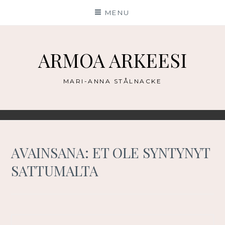
Skip
MENU
to
content
ARMOA ARKEESI
MARI-ANNA STÅLNACKE
AVAINSANA:
ET OLE SYNTYNYT
SATTUMALTA