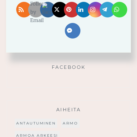
Älä yritä omin voimin
Käytä saamaasi voimaa!
Palmusunnuntain saarna
FACEBOOK
AIHEITA
ANTAUTUMINEN
ARMO
ARMOA ARKEESI