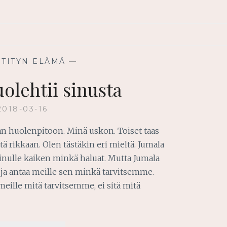
STITYN ELÄMÄ
—
olehtii sinusta
2018-03-16
an huolenpitoon. Minä uskon. Toiset taas
ä rikkaan. Olen tästäkin eri mieltä. Jumala
inulle kaiken minkä haluat. Mutta Jumala
 ja antaa meille sen minkä tarvitsemme.
meille mitä tarvitsemme, ei sitä mitä