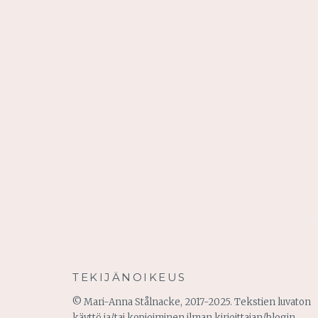
TEKIJÄNOIKEUS
© Mari-Anna Stålnacke, 2017-2025. Tekstien luvaton
käyttö ja/tai kopioiminen ilman kirjoittajan/blogin