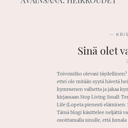
—
KRI
Sinä olet 
Toivoisitko olevasi täydellinen
ettei ole mitään syytä hävetä he
kymmenen valhetta ja jakaa k
kirjassaan Stop Living Small: T
Life (Lopeta pienesti eläminen: 
Tämä blogi käsittelee neljättä v
osoittamalla sinulle, että Jumal