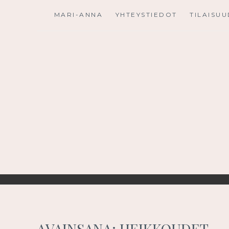
Skip
MARI-ANNA
YHTEYSTIEDOT
TILAISU
to
content
AVAINSANA:
HEIKKOUDET