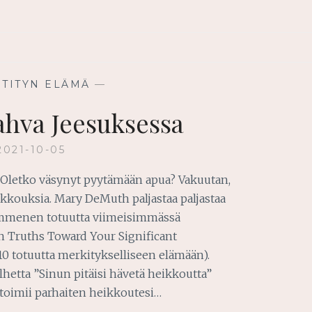
STITYN ELÄMÄ
—
vahva Jeesuksessa
2021-10-05
? Oletko väsynyt pyytämään apua? Vakuutan,
ikkouksia. Mary DeMuth paljastaa paljastaa
ymmenen totuutta viimeisimmässä
en Truths Toward Your Significant
10 totuutta merkitykselliseen elämään).
alhetta ”Sinun pitäisi hävetä heikkoutta”
a toimii parhaiten heikkoutesi…