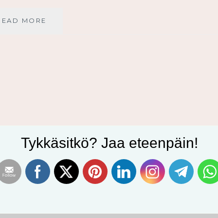
SINÄ
READ MORE
OLET
VAHVA
JEESUKSESSA
Tykkäsitkö? Jaa eteenpäin!