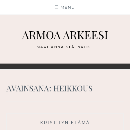
Skip
MENU
to
content
ARMOA ARKEESI
MARI-ANNA STÅLNACKE
AVAINSANA:
HEIKKOUS
—
KRISTITYN ELÄMÄ
—