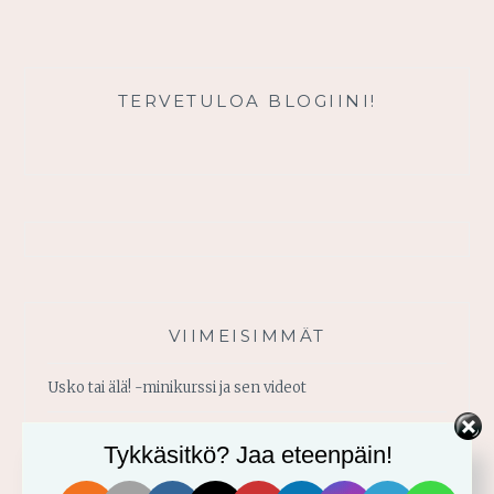
MINUN
TUKENI
TERVETULOA BLOGIINI!
VIIMEISIMMÄT
Usko tai älä! -minikurssi ja sen videot
Vahvistu armosta!
Tykkäsitkö? Jaa eteenpäin!
Älä yritä omin voimin