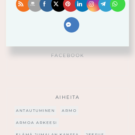
Käytä saamaasi voimaa!
Palmusunnuntain saarna
FACEBOOK
AIHEITA
ANTAUTUMINEN
ARMO
ARMOA ARKEESI
ELÄMÄ JUMALAN KANSSA
JEESUS