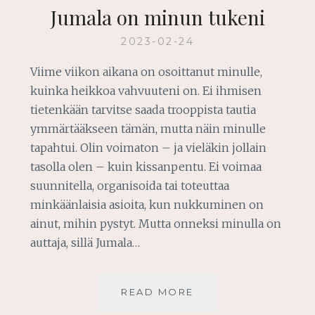
Jumala on minun tukeni
2023-02-24
Viime viikon aikana on osoittanut minulle,
kuinka heikkoa vahvuuteni on. Ei ihmisen
tietenkään tarvitse saada trooppista tautia
ymmärtääkseen tämän, mutta näin minulle
tapahtui. Olin voimaton – ja vieläkin jollain
tasolla olen – kuin kissanpentu. Ei voimaa
suunnitella, organisoida tai toteuttaa
minkäänlaisia asioita, kun nukkuminen on
ainut, mihin pystyt. Mutta onneksi minulla on
auttaja, sillä Jumala…
JUMALA
READ MORE
ON