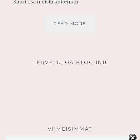
Suuri osa meistä kuitenkin…
PIDÄ
READ MORE
PAUSSI
–
JA
USEIN
TERVETULOA BLOGIINI!
VIIMEISIMMÄT