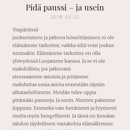
Pidä paussi – ja usein
2018-05-25
Ympäriinsä
juokseminen ja jatkuva hössöttäminen ei ole
elämämme tarkoitus, vaikka siltä voisi joskus
tuntuakin. Elämämme tarkoitus on olla
yhteydessä Luojamme kanssa. Ja se ei ole
mahdollista, jos jatkuvasti
stressaamme asioista ja yritämme
mahduttaa uusia asiota ennestään täysiin
aikatauluihimme. Meidän tulee oppia
pitämään pausseja. Ja usein. Muuten palamme
loppuun. Emmekä vain henkisesti ja fyysisesti
mutta myös hengellisesti. Ja tämä on Jumalan
tahdon täydellinen vastakohta elämällemme.