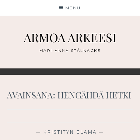
Skip
MENU
to
content
ARMOA ARKEESI
MARI-ANNA STÅLNACKE
AVAINSANA:
HENGÄHDÄ HETKI
—
KRISTITYN ELÄMÄ
—