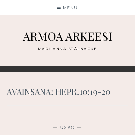
Skip
MENU
to
content
ARMOA ARKEESI
MARI-ANNA STÅLNACKE
AVAINSANA:
HEPR.10:19-20
—
USKO
—