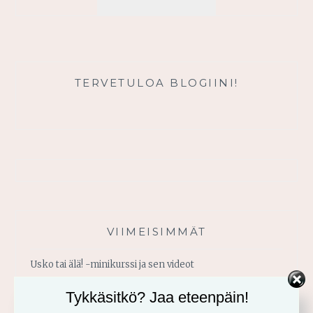
USKO
TERVETULOA BLOGIINI!
VIIMEISIMMÄT
Usko tai älä! -minikurssi ja sen videot
Tykkäsitkö? Jaa eteenpäin!
Vahvistu armosta!