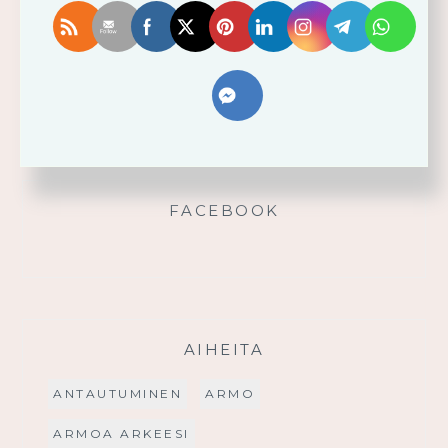
Älä yritä omin voimin
Käytä saamaasi voimaa!
Palmusunnuntain saarna
FACEBOOK
AIHEITA
ANTAUTUMINEN
ARMO
ARMOA ARKEESI