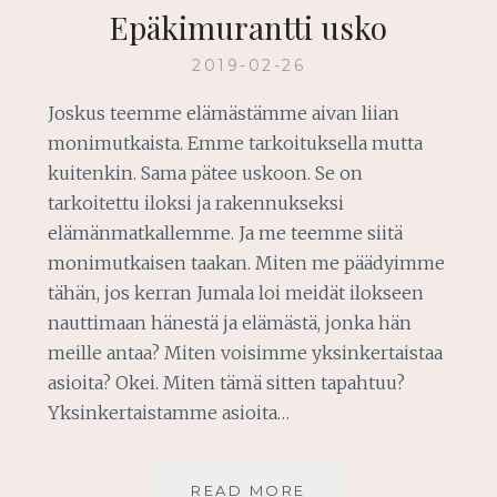
Epäkimurantti usko
2019-02-26
Joskus teemme elämästämme aivan liian
monimutkaista. Emme tarkoituksella mutta
kuitenkin. Sama pätee uskoon. Se on
tarkoitettu iloksi ja rakennukseksi
elämänmatkallemme. Ja me teemme siitä
monimutkaisen taakan. Miten me päädyimme
tähän, jos kerran Jumala loi meidät ilokseen
nauttimaan hänestä ja elämästä, jonka hän
meille antaa? Miten voisimme yksinkertaistaa
asioita? Okei. Miten tämä sitten tapahtuu?
Yksinkertaistamme asioita…
EPÄKIMURANTTI
READ MORE