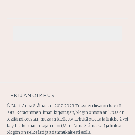
TEKIJÄNOIKEUS
© Mari-Anna Stålnacke, 2017-2025. Tekstien luvaton käyttö
ja/tai kopioiminen ilman kirjoittajan/blogin omistajan lupaa on
tekijänoikeuslain mukaan kielletty. Lyhyitä otteita ja linkkejä voi
käyttää kunhan tekijän nimi (Mari-Anna Stålnacke) ja linkki
blogiin on selkeästi ja asianmukaisesti esillä.