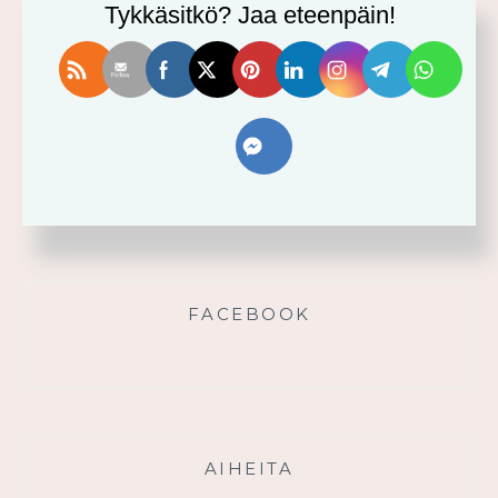
Usko tai älä! -minikurssi ja sen videot
Tykkäsitkö? Jaa eteenpäin!
Vahvistu armosta!
Älä yritä omin voimin
Käytä saamaasi voimaa!
Palmusunnuntain saarna
FACEBOOK
AIHEITA