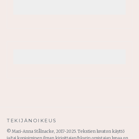
TEKIJÄNOIKEUS
© Mari-Anna Stålnacke, 2017-2025. Tekstien luvaton käyttö
ja/tai kopioiminen ilman kirjoittajan/blogin omistajan lupaa on