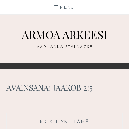
Skip
MENU
to
content
ARMOA ARKEESI
MARI-ANNA STÅLNACKE
AVAINSANA:
JAAKOB 2:5
—
KRISTITYN ELÄMÄ
—