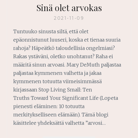
Sinä olet arvokas
2021-11-09
Tuntuuko sinusta siltä, että olet
epäonnistunut luuseri, koska et tienaa suuria
rahoja? Häpeätkö taloudellisia ongelmiasi?
Rakas ystäväni, oletko unohtanut? Raha ei
määritä sinun arvoasi. Mary DeMuth paljastaa
paljastaa kymmenen valhetta ja jakaa
kymmenen totuutta viimeisimmässä
kirjassaan Stop Living Small: Ten
Truths Toward Your Significant Life (Lopeta
pienesti eläminen: 10 totuutta
merkitykselliseen elämään). Tämä blogi
käsittelee yhdeksättä valhetta ”arvosi…