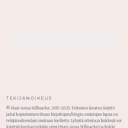
TEKIJÄNOIKEUS
© Mari-Anna Stålnacke, 2017-2025. Tekstien luvaton käyttö
ja/tai kopioiminen ilman kirjoittajan/blogin omistajan lupaa on
tekijänoikeuslain mukaan kielletty. Lyhyitä otteita ja linkkejä voi
käyttää kunhan tekijän nimi (Mari-Anna Stålnacke) ja linkki