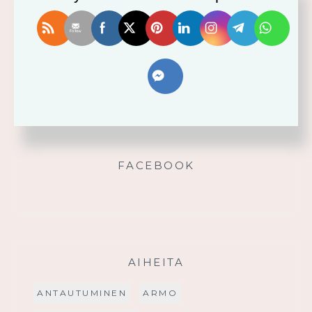
Vahvistu armosta!
Älä yritä omin voimin
Käytä saamaasi voimaa!
Palmusunnuntain saarna
FACEBOOK
AIHEITA
ANTAUTUMINEN
ARMO