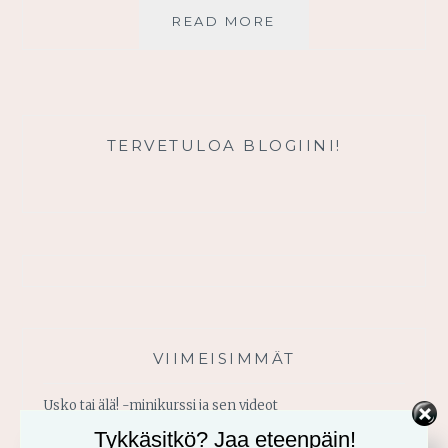
SINÄ
READ MORE
OLET
ARVOKAS
TERVETULOA BLOGIINI!
VIIMEISIMMÄT
Usko tai älä! -minikurssi ja sen videot
Tykkäsitkö? Jaa eteenpäin!