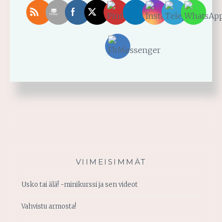
ANTAA
KAIKEN
TERVETULOA BLOGIINI!
VIIMEISIMMÄT
Usko tai älä! -minikurssi ja sen videot
Vahvistu armosta!