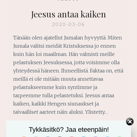
Jeesus antaa kaiken
2020-03-06
Tänään olen ajatellut Jumalan hyvyyttä. Miten
Jumala valitsi meidät Kristuksessa jo ennen
kuin hän loi maailman. Hän valmisti meille
pelastuksen Jeesuksessa, jotta voisimme olla
yhteydessä häneen. Ihmeellistä. Faktaa on, että
meillä ei ole mitään muuta annettavaa
pelastukseemme kuin syntimme ja
tarpeemme tulla pelastetuksi. Jeesus antaa
kaiken, kaikki Hengen siunaukset ja
taivaalliset aarteet näin aluksi. Ylistetty…
Tykkäsitkö? Jaa eteenpäin!
JEESUS
READ MORE