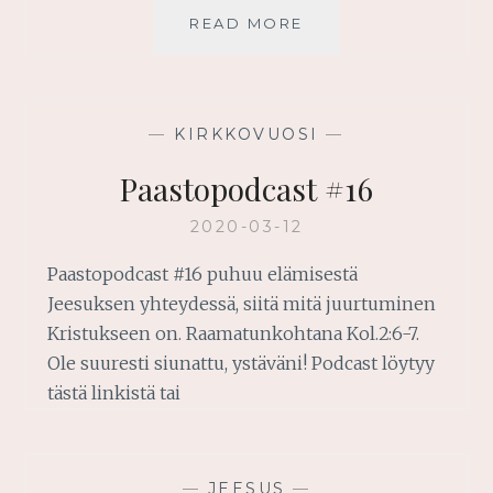
KRISTUS
READ MORE
KESKELLÄMME
—
KIRKKOVUOSI
—
Paastopodcast #16
2020-03-12
Paastopodcast #16 puhuu elämisestä
Jeesuksen yhteydessä, siitä mitä juurtuminen
Kristukseen on. Raamatunkohtana Kol.2:6-7.
Ole suuresti siunattu, ystäväni! Podcast löytyy
tästä linkistä tai
—
JEESUS
—