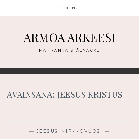
Skip
MENU
to
content
ARMOA ARKEESI
MARI-ANNA STÅLNACKE
AVAINSANA:
JEESUS KRISTUS
—
JEESUS
,
KIRKKOVUOSI
—