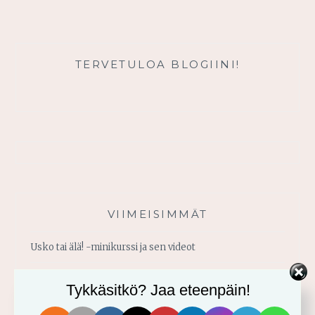
LÄHTEESTÄ
TERVETULOA BLOGIINI!
VIIMEISIMMÄT
Usko tai älä! -minikurssi ja sen videot
Vahvistu armosta!
Tykkäsitkö? Jaa eteenpäin!
Älä yritä omin voimin