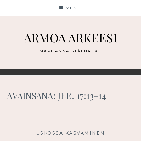
Skip
MENU
to
content
ARMOA ARKEESI
MARI-ANNA STÅLNACKE
AVAINSANA:
JER. 17:13-14
—
USKOSSA KASVAMINEN
—