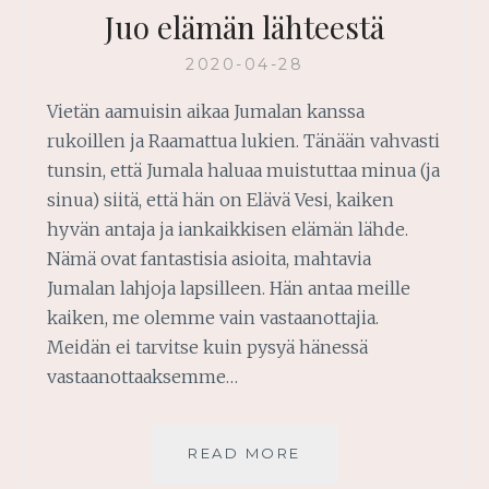
Juo elämän lähteestä
2020-04-28
Vietän aamuisin aikaa Jumalan kanssa
rukoillen ja Raamattua lukien. Tänään vahvasti
tunsin, että Jumala haluaa muistuttaa minua (ja
sinua) siitä, että hän on Elävä Vesi, kaiken
hyvän antaja ja iankaikkisen elämän lähde.
Nämä ovat fantastisia asioita, mahtavia
Jumalan lahjoja lapsilleen. Hän antaa meille
kaiken, me olemme vain vastaanottajia.
Meidän ei tarvitse kuin pysyä hänessä
vastaanottaaksemme…
JUO
READ MORE
ELÄMÄN