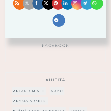
Käytä saamaasi voimaa!
Palmusunnuntain saarna
FACEBOOK
AIHEITA
ANTAUTUMINEN
ARMO
ARMOA ARKEESI
ELÄMÄ JUMALAN KANSSA
JEESUS