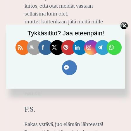
kiitos, että otat meidät vastaan
sellaisina kuin olet,
muttet kuitenkaan jätä meitä niille
sijoilemme.
Tykkäsitkö? Jaa eteenpäin!
Opeta meitä, miten pysyä sinussa,
miten ylläpitää yhteyttämme
Kristukseen.
Tarvitsemme sinua elääkseemme
täysillä ja kukoistaen.
Muuta meitä, uudista ja virkistä.
Jeesuksen nimessä,
Aamen
P.S.
Rakas ystävä, juo elämän lähteestä!