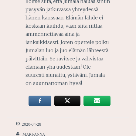
Iloitse siitä, että Jumala haluaa sinun
pysyvän jatkuvassa yhteydessä
hänen kanssaan. Elämän lähde ei
koskaan kuihdu, vaan siitä riittää
ammennettavaa aina ja
iankaikkisesti. Joten opettele polku
Jumalan luo ja juo elämän lähteestä
päivittäin. Se ravitsee ja vahvistaa
elämään yhä uudestaan! Ole
suuresti siunattu, ystäväni. Jumala
on suunnattoman hyvä!
2020-04-28
MARI-ANNA