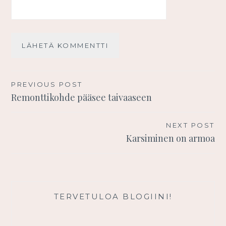
Artikkelien
PREVIOUS POST
Remonttikohde pääsee taivaaseen
selaus
NEXT POST
Karsiminen on armoa
TERVETULOA BLOGIINI!