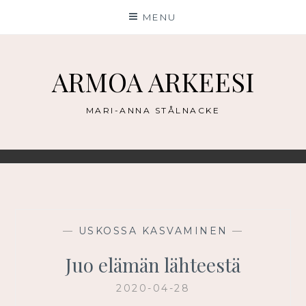
Skip
MENU
to
content
ARMOA ARKEESI
MARI-ANNA STÅLNACKE
—
USKOSSA KASVAMINEN
—
Juo elämän lähteestä
2020-04-28