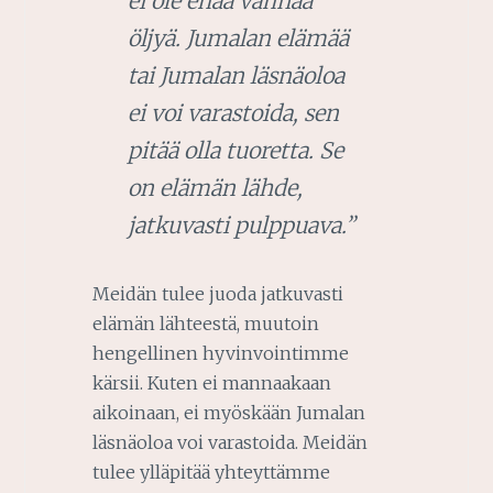
ei ole enää vanhaa
öljyä. Jumalan elämää
tai Jumalan läsnäoloa
ei voi varastoida, sen
pitää olla tuoretta. Se
on elämän lähde,
jatkuvasti pulppuava.”
Meidän tulee juoda jatkuvasti
elämän lähteestä, muutoin
hengellinen hyvinvointimme
kärsii. Kuten ei mannaakaan
aikoinaan, ei myöskään Jumalan
läsnäoloa voi varastoida. Meidän
tulee ylläpitää yhteyttämme