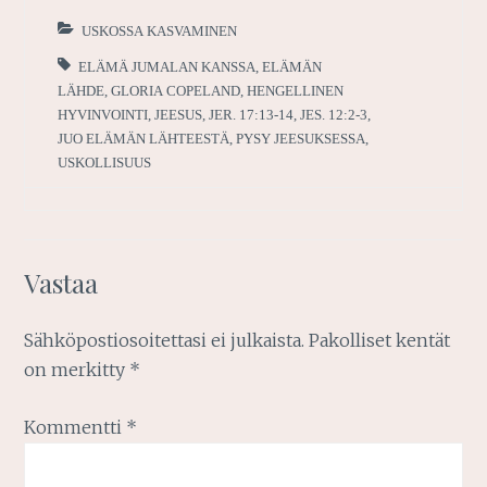
USKOSSA KASVAMINEN
ELÄMÄ JUMALAN KANSSA
,
ELÄMÄN
LÄHDE
,
GLORIA COPELAND
,
HENGELLINEN
HYVINVOINTI
,
JEESUS
,
JER. 17:13-14
,
JES. 12:2-3
,
JUO ELÄMÄN LÄHTEESTÄ
,
PYSY JEESUKSESSA
,
USKOLLISUUS
Vastaa
Sähköpostiosoitettasi ei julkaista.
Pakolliset kentät
on merkitty
*
Kommentti
*