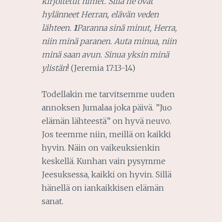
kirjoitetut nimet. Sillä he ovat
hylänneet Herran, elävän veden
lähteen.
1
Paranna sinä minut, Herra,
niin minä paranen. Auta minua, niin
minä saan avun. Sinua yksin minä
ylistän
! (Jeremia 17:13-14)
Todellakin me tarvitsemme uuden
annoksen Jumalaa joka päivä. ”Juo
elämän lähteestä” on hyvä neuvo.
Jos teemme niin, meillä on kaikki
hyvin. Näin on vaikeuksienkin
keskellä. Kunhan vain pysymme
Jeesuksessa, kaikki on hyvin. Sillä
hänellä on iankaikkisen elämän
sanat.