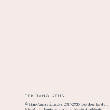
TEKIJÄNOIKEUS
© Mari-Anna Stålnacke, 2017-2025. Tekstien luvaton
käyttö ja/tai kopioiminen ilman kirjoittajan/blogin