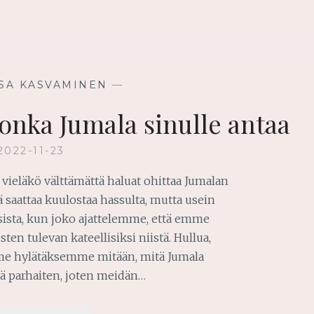
SA KASVAMINEN
—
onka Jumala sinulle antaa
2022-11-23
 vieläkö välttämättä haluat ohittaa Jumalan
ä saattaa kuulostaa hassulta, mutta usein
sta, kun joko ajattelemme, että emme
sten tulevan kateellisiksi niistä. Hullua,
me hylätäksemme mitään, mitä Jumala
ää parhaiten, joten meidän…