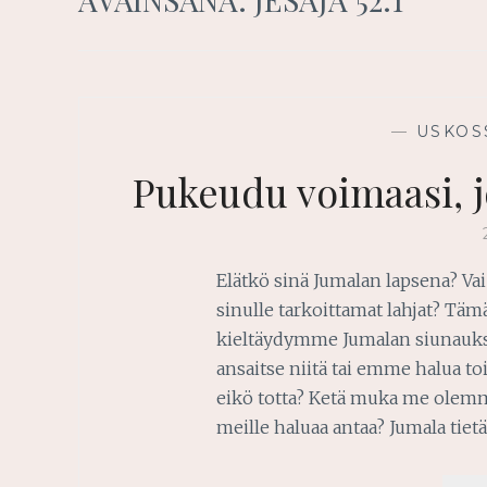
—
USKOS
Pukeudu voimaasi, j
Elätkö sinä Jumalan lapsena? Vai
sinulle tarkoittamat lahjat? Täm
kieltäydymme Jumalan siunauksi
ansaitse niitä tai emme halua toi
eikö totta? Ketä muka me olem
meille haluaa antaa? Jumala tiet