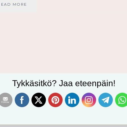
PUKEUDU
READ MORE
VOIMAASI,
JONKA
JUMALA
SINULLE
ANTAA
Tykkäsitkö? Jaa eteenpäin!