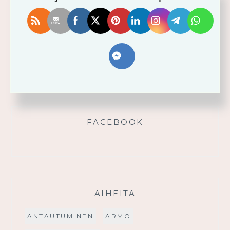
Vahvistu armosta!
Älä yritä omin voimin
Käytä saamaasi voimaa!
Palmusunnuntain saarna
FACEBOOK
AIHEITA
ANTAUTUMINEN
ARMO