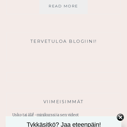
RUKOUS
READ MORE
UUDESTA
NÄKÖKULMASTA
TERVETULOA BLOGIINI!
VIIMEISIMMÄT
Usko tai älä! -minikurssi ja sen videot
Tykkäsitkö? Jaa eteenpäin!