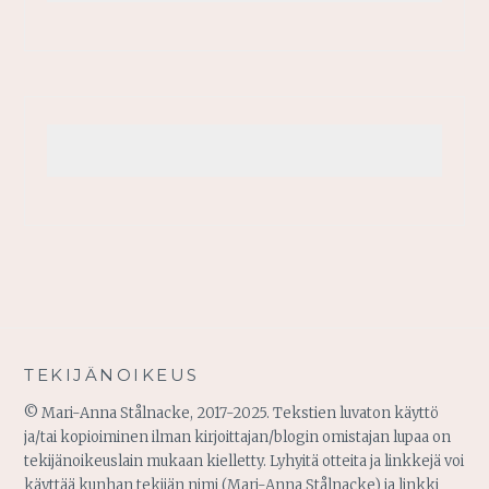
TEKIJÄNOIKEUS
© Mari-Anna Stålnacke, 2017-2025. Tekstien luvaton käyttö
ja/tai kopioiminen ilman kirjoittajan/blogin omistajan lupaa on
tekijänoikeuslain mukaan kielletty. Lyhyitä otteita ja linkkejä voi
käyttää kunhan tekijän nimi (Mari-Anna Stålnacke) ja linkki