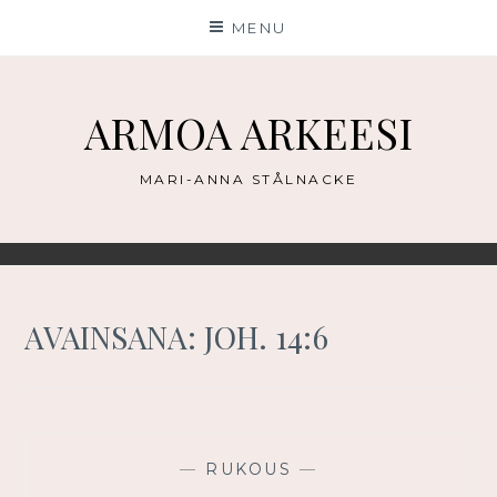
Skip
MENU
to
content
ARMOA ARKEESI
MARI-ANNA STÅLNACKE
AVAINSANA:
JOH. 14:6
—
RUKOUS
—