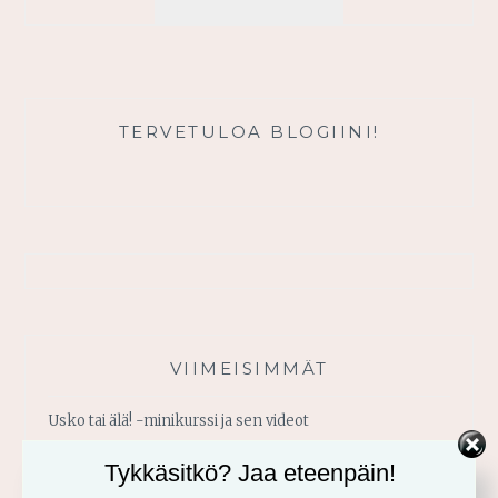
TEILLE
TERVETULOA BLOGIINI!
VIIMEISIMMÄT
Usko tai älä! -minikurssi ja sen videot
Tykkäsitkö? Jaa eteenpäin!
Vahvistu armosta!