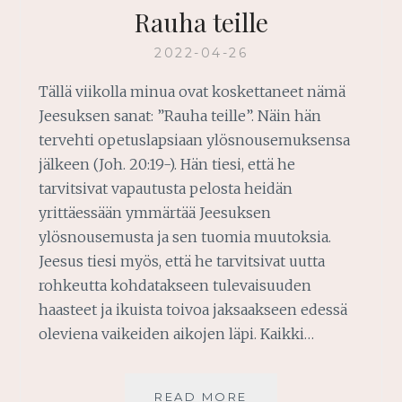
Rauha teille
2022-04-26
Tällä viikolla minua ovat koskettaneet nämä
Jeesuksen sanat: ”Rauha teille”. Näin hän
tervehti opetuslapsiaan ylösnousemuksensa
jälkeen (Joh. 20:19-). Hän tiesi, että he
tarvitsivat vapautusta pelosta heidän
yrittäessään ymmärtää Jeesuksen
ylösnousemusta ja sen tuomia muutoksia.
Jeesus tiesi myös, että he tarvitsivat uutta
rohkeutta kohdatakseen tulevaisuuden
haasteet ja ikuista toivoa jaksaakseen edessä
oleviena vaikeiden aikojen läpi. Kaikki…
RAUHA
READ MORE