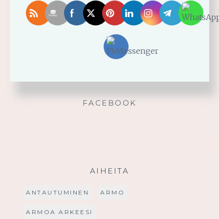
Älä yritä omin voimin
Käytä saamaasi voimaa!
Palmusunnuntain saarna
FACEBOOK
AIHEITA
ANTAUTUMINEN
ARMO
ARMOA ARKEESI