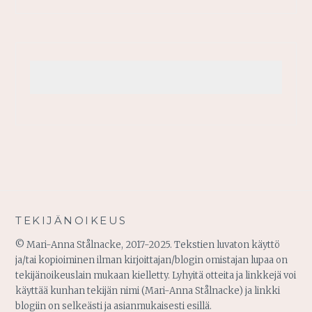
TEKIJÄNOIKEUS
© Mari-Anna Stålnacke, 2017-2025. Tekstien luvaton käyttö
ja/tai kopioiminen ilman kirjoittajan/blogin omistajan lupaa on
tekijänoikeuslain mukaan kielletty. Lyhyitä otteita ja linkkejä voi
käyttää kunhan tekijän nimi (Mari-Anna Stålnacke) ja linkki
blogiin on selkeästi ja asianmukaisesti esillä.