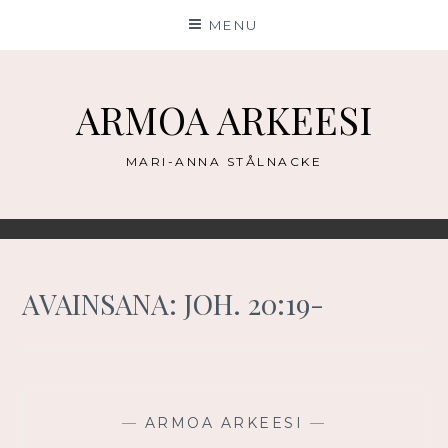
Skip
MENU
to
content
ARMOA ARKEESI
MARI-ANNA STÅLNACKE
AVAINSANA:
JOH. 20:19-
—
ARMOA ARKEESI
—